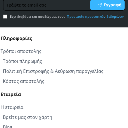
Γράψτε
Εγγραφή
το
email
Έχω διαβάσει και αποδέχομαι τους
Προστασία προσωπικών δεδομένων
σας
Πληροφορίες
Τρόποι αποστολής
Τρόποι πληρωμής
Πολιτική Επιστροφής & Ακύρωση παραγγελίας
Κόστος αποστολής
Εταιρεία
Η εταιρεία
Βρείτε μας στον χάρτη
Blog