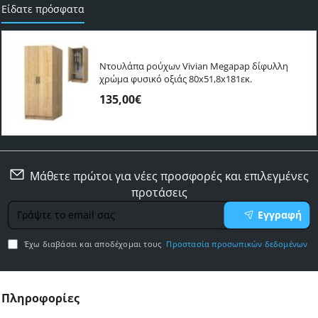
Είδατε πρόσφατα
Ντουλάπα ρούχων Vivian Megapap δίφυλλη
χρώμα φυσικό οξιάς 80x51,8x181εκ.
135,00€
Μάθετε πρώτοι για νέες προσφορές και επιλεγμένες
προτάσεις
Γράψτε
Εγγραφή
το
email
Έχω διαβάσει και αποδέχομαι τους
Προστασία προσωπικών δεδομένων
σας
Πληροφορίες