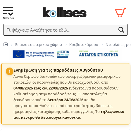
Τί ψάχνεις; Αναζήτησε το εδώ...
Έπιπλα εσωτερικού χώρου
Κρεβατοκάμαρα
Ντουλάπες ρ
home
Ενημέρωση για τις παραδόσεις Αυγούστου
!
Λόγω θερινών διακοπών των συνεργαζόμενων μεταφορικών
εταιρειών, οι παραγγελίες που θα καταχωρηθούν από
04/08/2026 έως και 22/08/2026
ενδέχεται να παρουσιάσουν
καθυστέρηση στην παράδοσή τους. Οι αποστολές θα
ξεκινήσουν από τη
Δευτέρα 24/08/2026
και θα
πραγματοποιηθούν με σειρά προτεραιότητας, βάσει της
ημερομηνίας καταχώρισης κάθε παραγγελίας. Το
τηλεφωνικό
μας κέντρο θα λειτουργεί κανονικά
.