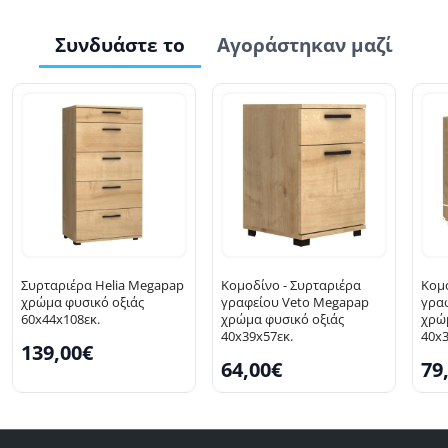
Συνδυάστε το
Αγοράστηκαν μαζί
Συρταριέρα Helia Megapap
Κομοδίνο - Συρταριέρα
Κομο
χρώμα φυσικό οξιάς
γραφείου Veto Megapap
γρα
60x44x108εκ.
χρώμα φυσικό οξιάς
χρώ
40x39x57εκ.
40x3
139,00€
64,00€
79