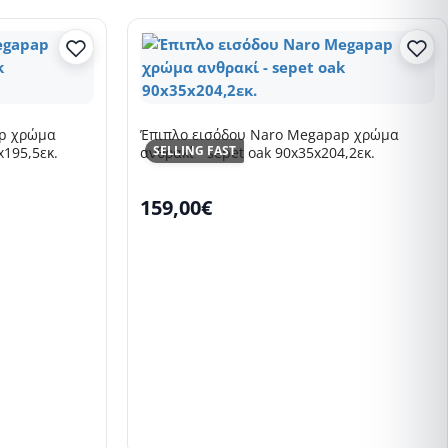
ap χρώμα
Έπιπλο εισόδου Naro Megapap χρώμα
SELLING FAST
x195,5εκ.
ανθρακί - sepet oak 90x35x204,2εκ.
159,00€