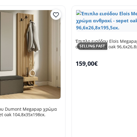
Έπιπλο εισόδου Elois Megap
SELLING FAST
ανθρακί - sepet oak 96,6x26,8
159,00€
δου Dumont Megapap χρώμα
et oak 104,8x35x198εκ.