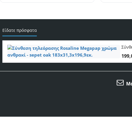
Είδατε πρόσφατα
SELLING FAS
Σύνθ
199,
Μά