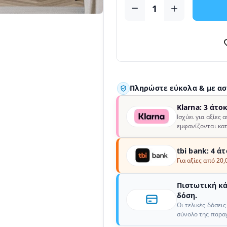
Πληρώστε εύκολα & με α
Klarna: 3 άτο
Ισχύει για αξίες 
εμφανίζονται κατ
tbi bank: 4 ά
Για αξίες από 20,
Πιστωτική κάρ
δόση.
Οι τελικές δόσει
σύνολο της παραγ