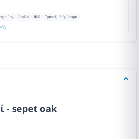
ogle Pay
PayPal
IRIS
Τραπεζικό έμβασμα
μής
 - sepet oak