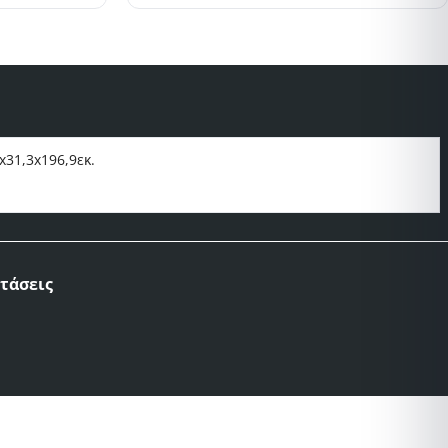
31,3x196,9εκ.
τάσεις