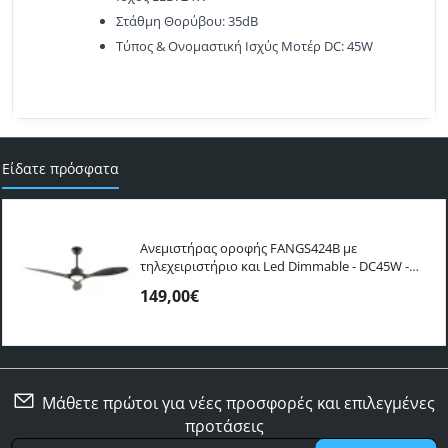
Στάθμη Θορύβου: 35dB
Τύπος & Ονομαστική Ισχύς Μοτέρ DC: 45W
Είδατε πρόσφατα
Ανεμιστήρας οροφής FANGS424B με
τηλεχειριστήριο και Led Dimmable - DC45W -
χρώμα μαύρο 132εκ.
149,00€
Μάθετε πρώτοι για νέες προσφορές και επιλεγμένες
προτάσεις
Γράψτε