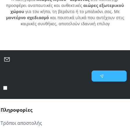
προσφέρει αναπαυτικές και ανθεκτικές
αιώρες εξωτερικού
χώρου
για τον κήπο, τη βεράντα ή το μπαλκόνι σας. Με
μοντέρνο σχεδιασμό
και ποιοτικά υλικά που αντέχουν στις
καιρικές συνθήκες, αποτελούν ιδανική επιλογ
Μάθετε πρώτοι για νέες προσφορές και επιλεγμένες
προτάσεις
Γράψτε
Εγγραφή
το
email
Έχω διαβάσει και αποδέχομαι τους
Προστασία προσωπικών δεδομένων
σας
Πληροφορίες
Τρόποι αποστολής