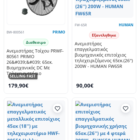
FW-65R
HUMAN
BW-800561
PRIMO
Εξαντληθηκε
Διαθεσιμο
Ανεμιστήρας
επαγγελματικός
Ανεμιστήρας Τοίχου PRWF-
βιομηχανικός επιτοίχιος
80561 PRIMO
τηλεχειριζόμενος 65εκ.(26'')
26&#039;&#039; 65εκ.
200W - HUMAN FW65R
Βιομηχανικός DC Με
Τηλεχειριστήριο
SELLING FAST
179,90€
90,00€