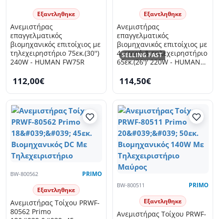
Εξαντληθηκε
Εξαντληθηκε
Ανεμιστήρας
Ανεμιστήρας
επαγγελματικός
επαγγελματικός
βιομηχανικός επιτοίχιος με
βιομηχανικός επιτοίχιος με
τηλεχειρηστήριο 75εκ.(30'')
4 φτερά & τηλεχειρηστήριο
SELLING FAST
240W - HUMAN FW75R
65εκ.(26')' 220W - HUMAN
FLW650HRI
112,00€
114,50€
BW-800562
PRIMO
BW-800511
PRIMO
Εξαντληθηκε
Εξαντληθηκε
Ανεμιστήρας Τοίχου PRWF-
80562 Primo
Ανεμιστήρας Τοίχου PRWF-