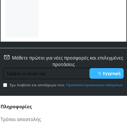
Καρέκλα τραπεζαρίας Tito Megapap ανθρακί
βελούδο - μεταλλικό μαύρο πόδι 44x55x88εκ.
29,00€
Μάθετε πρώτοι για νέες προσφορές και επιλεγμένες
προτάσεις
Γράψτε
Εγγραφή
το
email
Έχω διαβάσει και αποδέχομαι τους
Προστασία προσωπικών δεδομένων
σας
Πληροφορίες
Τρόποι αποστολής