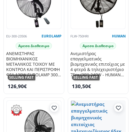
EU-300-23506
EUROLAMP
FLW-750HRI
HUMAN
Αμεσα Διαθεσιμο
Αμεσα Διαθεσιμο
ΑΝΕΜΙΣΤΗΡΑΣ
Ανεμιστήρας
ΒΙΟΜΗΧΑΝΙΚΟΣ
επαγγελματικός
ΜΕΤΑΛΛΙΚΟΣ ΤΟΙΧΟΥ ΜΕ
βιομηχανικός επιτοίχιος με
ΚΟΝΤΡΟΛ ΚΑΙ ΠΕΡΙΣΤΡΟΦΗ
4 φτερά & τηλεχειριστήριο
Φ51 130W EUROLAMP 300-
75εκ.(30'') 240W - HUMAN
SELLING FAST
SELLING FAST
23506
FLW-750HRI
126,90€
130,50€