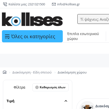
Καλέστε μας: 2321321500
info@kollises.gr
Τί ψάχνεις; Αναζ
Έπιπλα εσωτερικού
Όλες οι κατηγορίες
χώρου
Διακόσμηση - Είδη σπιτιού
Διακόσμηση χώρου
home
Φίλτρα
Καθαρισμός όλων
Τιμή
Διακόσ