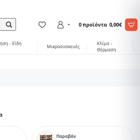
0 προϊόντα
·
0,00€
ηση - Είδη
Κλίμα -
Μικροσυσκευές
Θέρμαση
α
Παραβάν