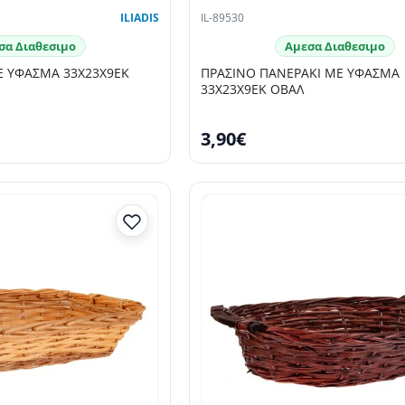
ILIADIS
IL-89530
σα Διαθεσιμο
Αμεσα Διαθεσιμο
Ε ΥΦΑΣΜΑ 33Χ23Χ9ΕΚ
ΠΡΑΣΙΝΟ ΠΑΝΕΡΑΚΙ ΜΕ ΥΦΑΣΜΑ
33Χ23Χ9ΕΚ ΟΒΑΛ
3,90€