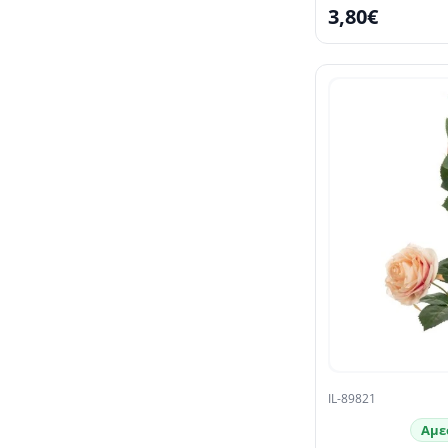
3,80€
IL-89821
Αμε