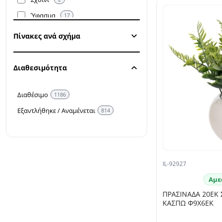
Φυσικό/Oξιά
Ύφασμα
84
17
Χάλκινο - μπρονζέ
Ψάθινη
9
14
Πίνακες ανά σχήμα
Χρυσό
Ψάθινη
50
20
Διαθεσιμότητα
Διαθέσιμο
1186
Εξαντλήθηκε / Αναμένεται
814
IL-92927
Αμε
ΠΡΑΣΙΝΑΔΑ 20ΕΚ 
ΚΑΣΠΩ Φ9Χ6ΕΚ