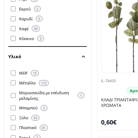
Εκρού
2
Καρυδί
6
Καφέ
49
Κόκκινο
5
Κρέμ
1
Υλικό
Λευκό
39
Μαύρο
97
MDF
15
Μπεζ
16
IL-78400
Μέταλλο
172
Μπλε
10
Αμε
Μοριοσανίδα με επένδυση
1
Μπρονζέ
7
μελαμίνης
ΚΛΑΔΙ ΤΡΙΑΝΤΑΦ
ΧΡΩΜΑΤΑ
Μωβ
Μπαμπού
1
3
Πετρόλ
Ξύλο
1
93
0,60€
Πράσινο
Πλαστικό
8
81
Ροζ
Σχοινί
9
2