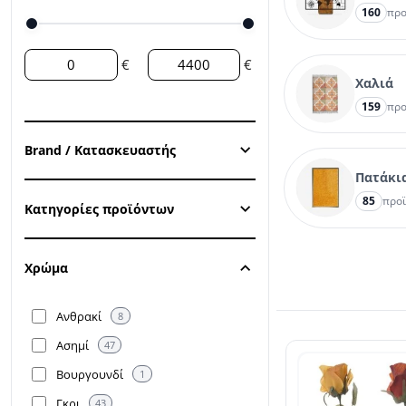
160
προ
€
€
Χαλιά
159
προ
Brand / Κατασκευαστής
Πατάκι
85
προ
Κατηγορίες προϊόντων
Χρώμα
Ανθρακί
8
Ασημί
47
Βουργουνδί
1
Γκρι
43