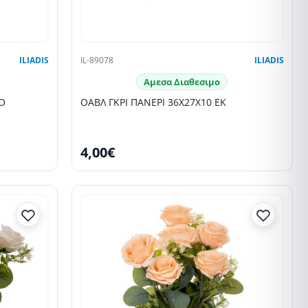
ILIADIS
IL-89078
ILIADIS
Αμεσα Διαθεσιμο
Ο
ΟΑΒΛ ΓΚΡΙ ΠΑΝΕΡΙ 36X27X10 ΕΚ
4,00€