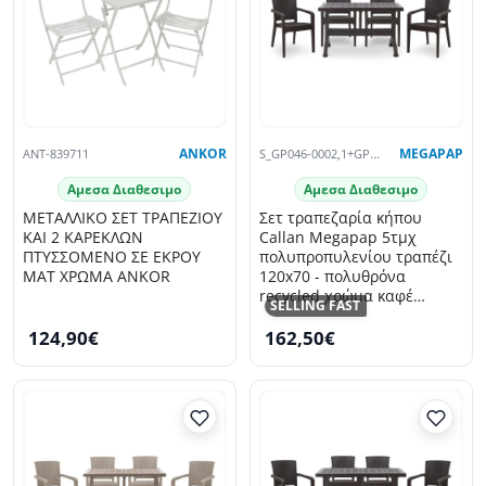
ANT-839711
ANKOR
S_GP046-0002,1+GP046-0001,2X4
MEGAPAP
Αμεσα Διαθεσιμο
Αμεσα Διαθεσιμο
ΜΕΤΑΛΛΙΚΟ ΣΕΤ ΤΡΑΠΕΖΙΟΥ
Σετ τραπεζαρία κήπου
ΚΑΙ 2 ΚΑΡΕΚΛΩΝ
Callan Megapap 5τμχ
ΠΤΥΣΣΟΜΕΝΟ ΣΕ ΕΚΡΟΥ
πολυπροπυλενίου τραπέζι
ΜΑΤ ΧΡΩΜΑ ANKOR
120x70 - πολυθρόνα
recycled χρώμα καφέ
SELLING FAST
S_GP046-0002,1+GP046-
124,90€
162,50€
0001,2x4