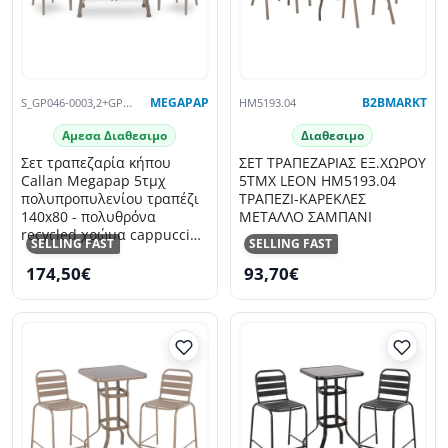
S_GP046-0003,2+GP046-0001,3X4
MEGAPAP
HM5193.04
B2BMARKT
Αμεσα Διαθεσιμο
Διαθεσιμο
Σετ τραπεζαρία κήπου
ΣΕΤ ΤΡΑΠΕΖΑΡΙΑΣ ΕΞ.ΧΩΡΟΥ
Callan Megapap 5τμχ
5ΤΜΧ LEON HM5193.04
πολυπροπυλενίου τραπέζι
ΤΡΑΠΕΖΙ-ΚΑΡΕΚΛΕΣ
140x80 - πολυθρόνα
ΜΕΤΑΛΛΟ ΣΑΜΠΑΝΙ
recycled χρώμα cappuccino
SELLING FAST
SELLING FAST
S_GP046-0003,2+GP046-
174,50€
93,70€
0001,3x4