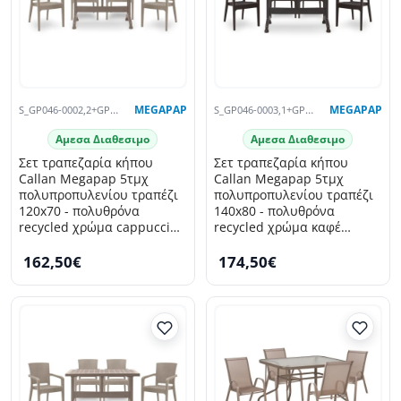
S_GP046-0002,2+GP046-0001,3X4
MEGAPAP
S_GP046-0003,1+GP046-0001,2X4
MEGAPAP
Αμεσα Διαθεσιμο
Αμεσα Διαθεσιμο
Σετ τραπεζαρία κήπου
Σετ τραπεζαρία κήπου
Callan Megapap 5τμχ
Callan Megapap 5τμχ
πολυπροπυλενίου τραπέζι
πολυπροπυλενίου τραπέζι
120x70 - πολυθρόνα
140x80 - πολυθρόνα
recycled χρώμα cappuccino
recycled χρώμα καφέ
S_GP046-0002,2+GP046-
S_GP046-0003,1+GP046-
162,50€
174,50€
0001,3x4
0001,2x4