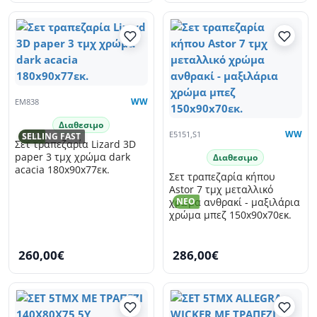
EM838
WW
Διαθεσιμο
E5151,S1
WW
NEO
SELLING FAST
Σετ τραπεζαρία Lizard 3D
paper 3 τμχ χρώμα dark
Διαθεσιμο
acacia 180x90x77εκ.
Σετ τραπεζαρία κήπου
Astor 7 τμχ μεταλλικό
NEO
χρώμα ανθρακί - μαξιλάρια
χρώμα μπεζ 150x90x70εκ.
260,00€
286,00€