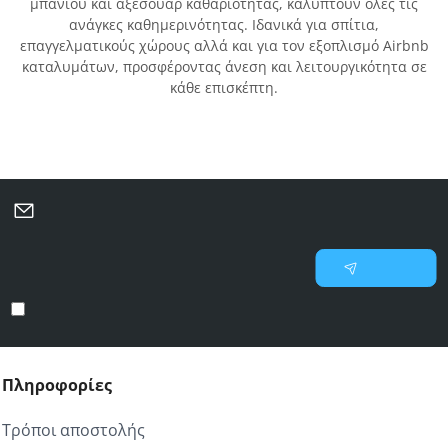
μπάνιου και αξεσουάρ καθαριότητας, καλύπτουν όλες τις
ανάγκες καθημερινότητας. Ιδανικά για σπίτια,
επαγγελματικούς χώρους αλλά και για τον εξοπλισμό Airbnb
καταλυμάτων, προσφέροντας άνεση και λειτουργικότητα σε
κάθε επισκέπτη.
Μάθετε πρώτοι για νέες προσφορές και επιλεγμένες
προτάσεις
Γράψτε
Εγγραφή
το
email
Έχω διαβάσει και αποδέχομαι τους
Προστασία προσωπικών δεδομένων
σας
Πληροφορίες
Τρόποι αποστολής