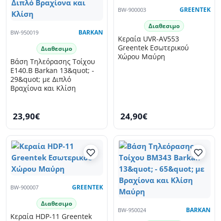
BW-900003
GREENTEK
Διαθεσιμο
BW-950019
BARKAN
Κεραία UVR-AV553
Greentek Εσωτερικού
Διαθεσιμο
Χώρου Μαύρη
Βάση Τηλεόρασης Τοίχου
E140.B Barkan 13&quot; -
29&quot; με Διπλό
Βραχίονα και Κλίση
23,90€
24,90€
BW-900007
GREENTEK
Διαθεσιμο
BW-950024
BARKAN
Κεραία HDP-11 Greentek