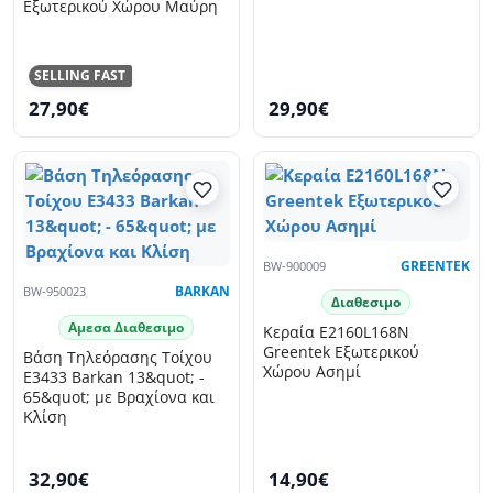
Εξωτερικού Χώρου Μαύρη
SELLING FAST
27,90€
29,90€
BW-900009
GREENTEK
BW-950023
BARKAN
Διαθεσιμο
Αμεσα Διαθεσιμο
Κεραία Ε2160L168N
Greentek Εξωτερικού
Βάση Τηλεόρασης Τοίχου
Χώρου Ασημί
E3433 Barkan 13&quot; -
65&quot; με Βραχίονα και
Κλίση
32,90€
14,90€