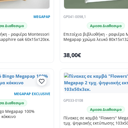
MEGAPAP
GP041-0098,1
σα Διαθεσιμο
Αμεσα Διαθεσιμο
θήκη - ραφιέρα Montessori
Επιτοίχια βιβλιοθήκη - ραφιέρα 
apphire oak 60x15x120εκ.
Megapap χρώμα λευκό 80x15x132
38,00€
MEGAPAP EXCLUSIVE
GP033-0108
σα Διαθεσιμο
Αμεσα Διαθεσιμο
ngo Megapap 100%
 κόκκινο
Πίνακες σε καμβά "Flowers" Meg
τμχ. ψηφιακής εκτύπωσης 103x50