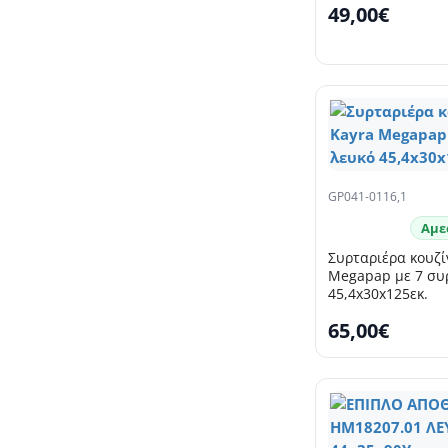
49,00€
GP041-0116,1
Αμε
Συρταριέρα κουζί
Megapap με 7 συ
45,4x30x125εκ.
65,00€