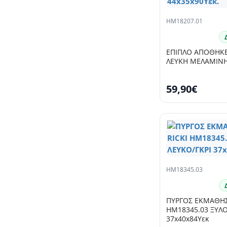
HM18207.01
ΕΠΙΠΛΟ ΑΠΟΘΗΚΕ
ΛΕΥΚΗ ΜΕΛΑΜΙΝΗ 
59,90€
HM18345.03
ΠΥΡΓΟΣ ΕΚΜΑΘΗΣ
HM18345.03 ΞΥΛΟ
37x40x84Υεκ