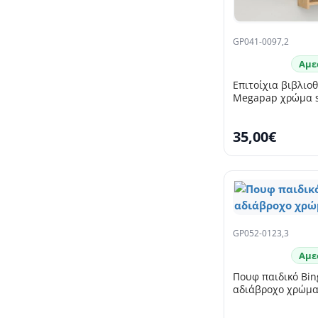
GP041-0097,2
Αμε
Επιτοίχια βιβλιο
Megapap χρώμα s
35,00€
SELLING FAST
GP052-0123,3
Αμε
Πουφ παιδικό Bi
αδιάβροχο χρώμα