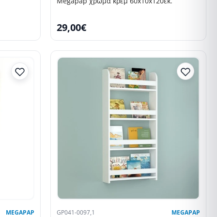
Megapap χρώμα κρεμ 60x10x120εκ.
29,00€
SELLING FAST
MEGAPAP
GP041-0097,1
MEGAPAP