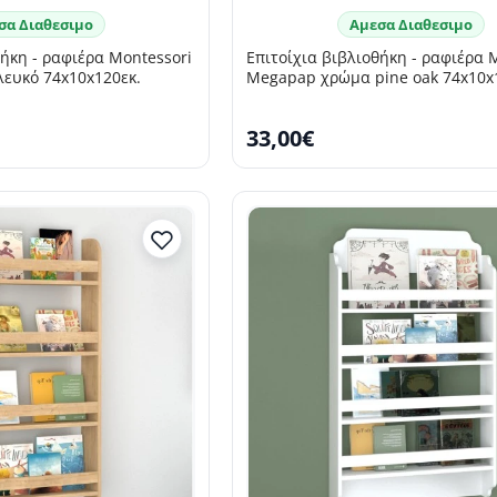
σα Διαθεσιμο
Αμεσα Διαθεσιμο
θήκη - ραφιέρα Montessori
Επιτοίχια βιβλιοθήκη - ραφιέρα 
ευκό 74x10x120εκ.
Megapap χρώμα pine oak 74x10x
33,00€
SELLING FAST