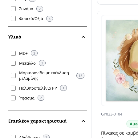
Σονόμα
2
Φυσικό/Oξιά
4
Χρυσό
1
SELLING FAST
Υλικό
MDF
2
Μέταλλο
2
Μοριοσανίδα με επένδυση
15
μελαμίνης
Πολυπροπυλένιο PP
1
Ύφασμα
2
GP033-0104
Επιπλέον χαρακτηριστικά
Αμε
Πίνακας σε καμβά
Αδιάβροχο
2