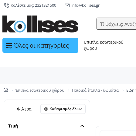
Καλέστε μας: 2321321500
info@kollises.gr
Τί ψάχνεις; Αναζ
Έπιπλα εσωτερικού
Όλες οι κατηγορίες
χώρου
Έπιπλα εσωτερικού χώρου
Παιδικά έπιπλα - δωμάτια
Είδη
home
Φίλτρα
Καθαρισμός όλων
Τιμή