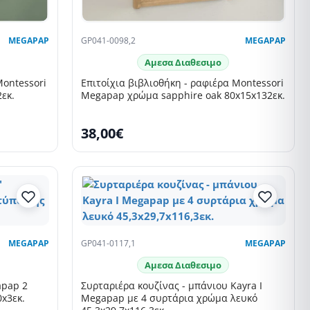
MEGAPAP
GP041-0098,2
MEGAPAP
Αμεσα Διαθεσιμο
Montessori
Επιτοίχια βιβλιοθήκη - ραφιέρα Montessori
εκ.
Megapap χρώμα sapphire oak 80x15x132εκ.
38,00€
MEGAPAP
GP041-0117,1
MEGAPAP
Αμεσα Διαθεσιμο
apap 2
Συρταριέρα κουζίνας - μπάνιου Kayra I
x3εκ.
Megapap με 4 συρτάρια χρώμα λευκό