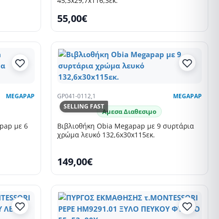
45,3x29,7x116,3εκ.
55,00€
MEGAPAP
GP041-0112,1
MEGAPAP
SELLING FAST
Αμεσα Διαθεσιμο
pap με 6
Βιβλιοθήκη Obia Megapap με 9 συρτάρια
χρώμα λευκό 132,6x30x115εκ.
149,00€