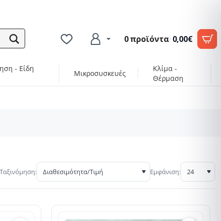
0 προϊόντα
·
0,00€
ηση - Είδη
Κλίμα -
Μικροσυσκευές
Θέρμαση
Ταξινόμηση:
Εμφάνιση: