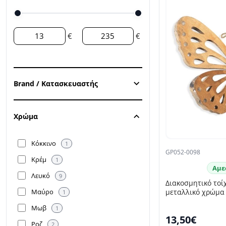
€
€
Brand / Κατασκευαστής
Χρώμα
Κόκκινο
1
GP052-0098
Κρέμ
1
Αμε
Λευκό
9
Διακοσμητικό τοί
Μαύρο
μεταλλικό χρώμα 
1
Μωβ
1
13,50€
Ροζ
2