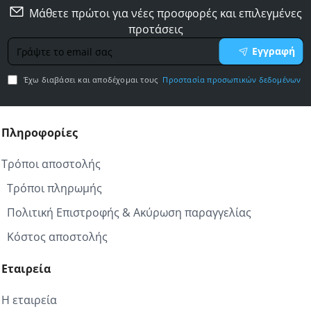
Μάθετε πρώτοι για νέες προσφορές και επιλεγμένες
προτάσεις
Γράψτε
Εγγραφή
το
email
Έχω διαβάσει και αποδέχομαι τους
Προστασία προσωπικών δεδομένων
σας
Πληροφορίες
Τρόποι αποστολής
Τρόποι πληρωμής
Πολιτική Επιστροφής & Ακύρωση παραγγελίας
Κόστος αποστολής
Εταιρεία
Η εταιρεία