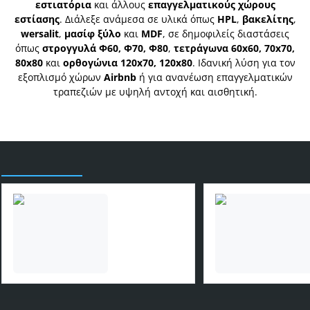
εστιατόρια
και άλλους
επαγγελματικούς χώρους
εστίασης
. Διάλεξε ανάμεσα σε υλικά όπως
HPL
,
βακελίτης
,
wersalit
,
μασίφ ξύλο
και
MDF
, σε δημοφιλείς διαστάσεις
όπως
στρογγυλά Φ60, Φ70, Φ80
,
τετράγωνα 60x60, 70x70,
80x80
και
ορθογώνια 120x70, 120x80
. Ιδανική λύση για τον
εξοπλισμό χώρων
Airbnb
ή για ανανέωση επαγγελματικών
τραπεζιών με υψηλή αντοχή και αισθητική.
Είδατε πρόσφατα
Τραπέζι μπαρ
Bohema Megapap
χρώμα sepet oak -
169,00€
ivory
150x51,6x101,8εκ.