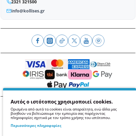
2321 321500
info@kollises.gr
Αυτός ο ιστότοπος χρησιμοποιεί cookies.
Όροι
Απόρρητο
Ασφάλεια
GDPR
Cookies
Ορισμένα από αυτά τα cookies είναι απαραίτητα, ενώ άλλα μας
βοηθούν να βελτιώσουμε την εμπειρία σας παρέχοντας
πληροφορίες σχετικά με τον τρόπο χρήσης του ιστότοπου.
Περισσότερες πληροφορίες