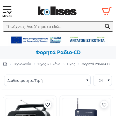
Τί ψάχνεις; Αναζήτησε το εδώ...
Φορητά Ραδιο-CD
Τεχνολογία
Ήχος & Εικόνα
Ήχος
Φορητά Ραδιο-CD
home