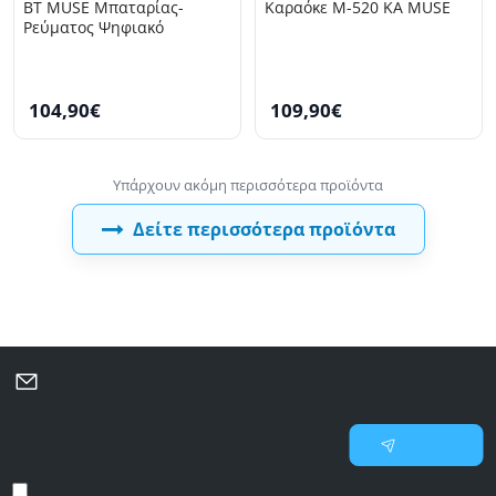
BT MUSE Μπαταρίας-
Καραόκε M-520 KA MUSE
Ρεύματος Ψηφιακό
104,90€
109,90€
Δείτε περισσότερα προϊόντα
Μάθετε πρώτοι για νέες προσφορές και επιλεγμένες
προτάσεις
Γράψτε
Εγγραφή
το
email
Έχω διαβάσει και αποδέχομαι τους
Προστασία προσωπικών δεδομένων