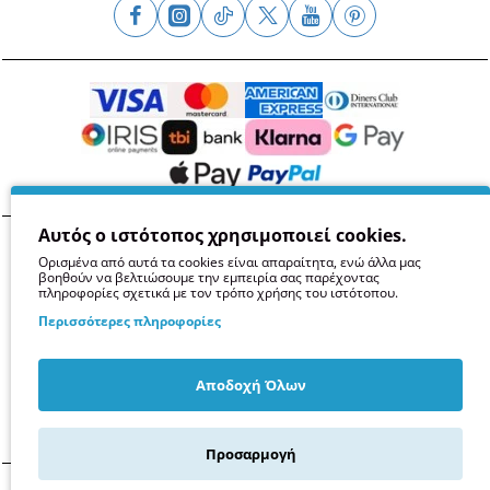
Αυτός ο ιστότοπος χρησιμοποιεί cookies.
Όροι
Απόρρητο
Ασφάλεια
GDPR
Cookies
Ορισμένα από αυτά τα cookies είναι απαραίτητα, ενώ άλλα μας
βοηθούν να βελτιώσουμε την εμπειρία σας παρέχοντας
πληροφορίες σχετικά με τον τρόπο χρήσης του ιστότοπου.
Περισσότερες πληροφορίες
Αποδοχή Όλων
Προσαρμογή
© 2014 -
2026
Kollises.gr -