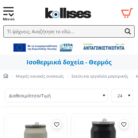
Τί ψάχνεις; Αναζήτησε το εδώ...
Ισοθερμικά δοχεία - Θερμός
Μικρές οικιακές συσκευές
Σκεύη και εργαλεία μαγειρικής
Ι
home