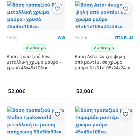
EM670
WW
08.0118
ZITA PLUS
Διαθεσιμο
Διαθεσιμο
Βάση τραπεζιού Riva
Βάση Astor 4νυχη ψηλή
μεταλλική χρώμα μαύρο -
από μαντέμι σε χρώμα
χρυσό 45x45x108εκ.
μαύρο 61x61x108x24x24εκ
52,00€
52,00€