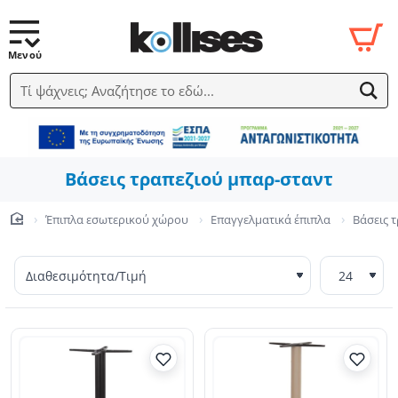
Τί ψάχνεις; Αναζήτησε το εδώ...
Βάσεις τραπεζιού μπαρ-σταντ
Έπιπλα εσωτερικού χώρου
Επαγγελματικά έπιπλα
Βάσεις 
home