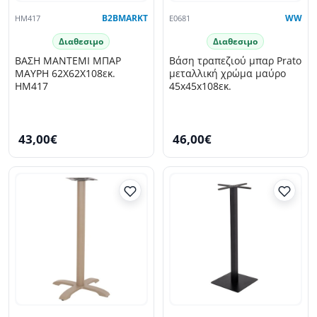
HM417
B2BMARKT
E0681
WW
Διαθεσιμο
Διαθεσιμο
ΒΑΣΗ ΜΑΝΤΕΜΙ ΜΠΑΡ
Βάση τραπεζιού μπαρ Prato
ΜΑΥΡΗ 62Χ62X108εκ.
μεταλλική χρώμα μαύρο
HM417
45x45x108εκ.
43,00€
46,00€