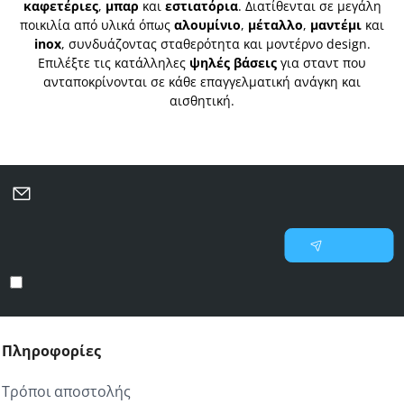
καφετέριες
,
μπαρ
και
εστιατόρια
. Διατίθενται σε μεγάλη
ποικιλία από υλικά όπως
αλουμίνιο
,
μέταλλο
,
μαντέμι
και
inox
, συνδυάζοντας σταθερότητα και μοντέρνο design.
Επιλέξτε τις κατάλληλες
ψηλές βάσεις
για σταντ που
ανταποκρίνονται σε κάθε επαγγελματική ανάγκη και
αισθητική.
Μάθετε πρώτοι για νέες προσφορές και επιλεγμένες
προτάσεις
Γράψτε
Εγγραφή
το
email
Έχω διαβάσει και αποδέχομαι τους
Προστασία προσωπικών δεδομένων
σας
Πληροφορίες
Τρόποι αποστολής