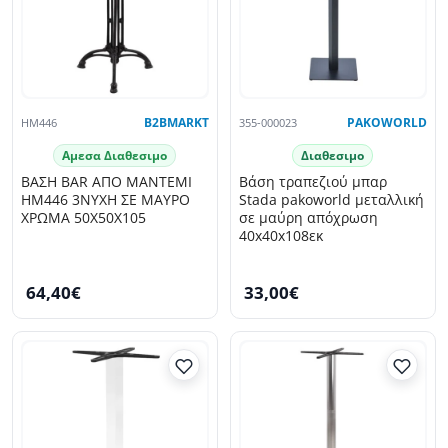
HM446
B2BMARKT
355-000023
PAKOWORLD
Αμεσα Διαθεσιμο
Διαθεσιμο
ΒΑΣΗ BAR ΑΠΟ ΜΑΝΤΕΜΙ
Βάση τραπεζιού μπαρ
HM446 3ΝΥΧΗ ΣΕ ΜΑΥΡΟ
Stada pakoworld μεταλλική
ΧΡΩΜΑ 50X50X105
σε μαύρη απόχρωση
40x40x108εκ
64,40€
33,00€