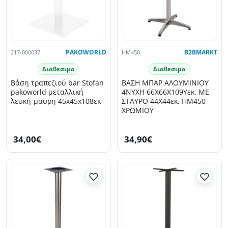
217-000037
PAKOWORLD
HM450
B2BMARKT
Διαθεσιμο
Διαθεσιμο
Βάση τραπεζιού bar Stofan
ΒΑΣΗ ΜΠΑΡ ΑΛΟΥΜΙΝΙΟΥ
pakoworld μεταλλική
4ΝΥΧΗ 66X66X109Υεκ. ΜΕ
λευκή-μαύρη 45x45x108εκ
ΣΤΑΥΡΟ 44Χ44εκ. HM450
ΧΡΩΜΙΟΥ
34,00€
34,90€