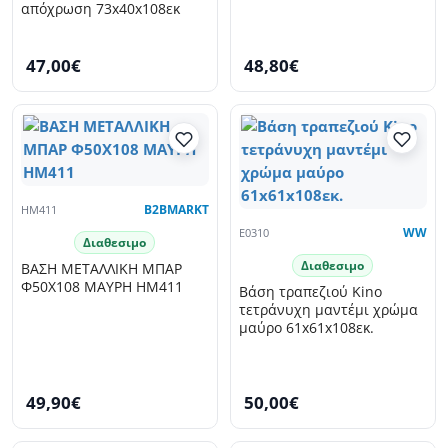
απόχρωση 73x40x108εκ
47,00€
48,80€
HM411
B2BMARKT
E0310
WW
Διαθεσιμο
Διαθεσιμο
ΒΑΣΗ ΜΕΤΑΛΛΙΚΗ ΜΠΑΡ
Φ50X108 ΜΑΥΡΗ HM411
Βάση τραπεζιού Kino
τετράνυχη μαντέμι χρώμα
μαύρο 61x61x108εκ.
49,90€
50,00€