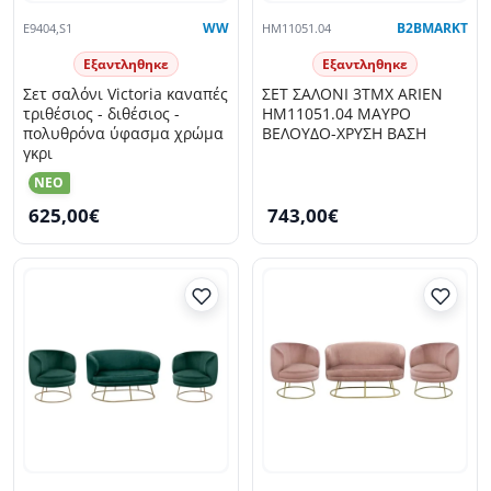
E9404,S1
WW
HM11051.04
B2BMARKT
Εξαντληθηκε
Εξαντληθηκε
Σετ σαλόνι Victoria καναπές
ΣΕΤ ΣΑΛΟΝΙ 3ΤΜΧ ARIEN
τριθέσιος - διθέσιος -
HM11051.04 ΜΑΥΡΟ
πολυθρόνα ύφασμα χρώμα
ΒΕΛΟΥΔΟ-ΧΡΥΣΗ ΒΑΣΗ
γκρι
NEO
625,00€
743,00€