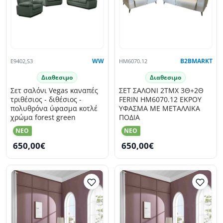
E9402,S3
WW
HM6070.12
B2BMARKT
Διαθεσιμο
Διαθεσιμο
Σετ σαλόνι Vegas καναπές
ΣΕΤ ΣΑΛΟΝΙ 2ΤΜΧ 3Θ+2Θ
τριθέσιος - διθέσιος -
FERIN HM6070.12 ΕΚΡΟΥ
πολυθρόνα ύφασμα κοτλέ
ΥΦΑΣΜΑ ΜΕ ΜΕΤΑΛΛΙΚΑ
χρώμα forest green
ΠΟΔΙΑ
NEO
NEO
650,00€
650,00€