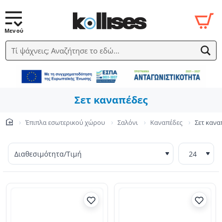
Τί ψάχνεις; Αναζήτησε το εδώ...
Σετ καναπέδες
Έπιπλα εσωτερικού χώρου
Σαλόνι
Καναπέδες
Σετ κανα
home