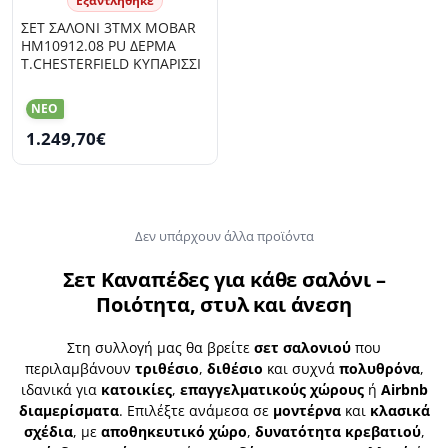
Εξαντληθηκε
ΣΕΤ ΣΑΛΟΝΙ 3ΤΜΧ MOBAR
HM10912.08 PU ΔΕΡΜΑ
Τ.CHESTERFIELD ΚΥΠΑΡΙΣΣΙ
NEO
1.249,70€
Δεν υπάρχουν άλλα προϊόντα
Σετ Καναπέδες για κάθε σαλόνι –
Ποιότητα, στυλ και άνεση
Στη συλλογή μας θα βρείτε
σετ σαλονιού
που
περιλαμβάνουν
τριθέσιο
,
διθέσιο
και συχνά
πολυθρόνα
,
ιδανικά για
κατοικίες
,
επαγγελματικούς χώρους
ή
Airbnb
διαμερίσματα
. Επιλέξτε ανάμεσα σε
μοντέρνα
και
κλασικά
σχέδια
, με
αποθηκευτικό χώρο
,
δυνατότητα κρεβατιού
,