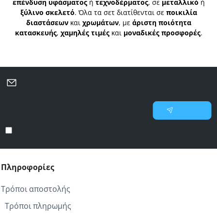
επένδυση υφάσματος
ή
τεχνοδέρματος
, σε
μεταλλικό
ή
ξύλινο σκελετό
. Όλα τα σετ διατίθενται σε
ποικιλία
διαστάσεων
και
χρωμάτων
, με
άριστη ποιότητα
κατασκευής
,
χαμηλές τιμές
και
μοναδικές προσφορές
.
Μάθετε πρώτοι για νέες προσφορές και επιλεγμένες
προτάσεις
Γράψτε
Εγγραφή
το
email
Έχω διαβάσει και αποδέχομαι τους
Προστασία προσωπικών δεδομένων
σας
Πληροφορίες
Τρόποι αποστολής
Τρόποι πληρωμής