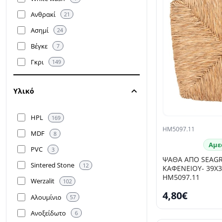
Ανθρακί
21
Ασημί
24
Βέγκε
7
Γκρι
149
Διαφανές
4
Υλικό
Καρυδί
105
Καφέ
18
HPL
169
Κεραμιδί
4
HM5097.11
MDF
8
Κόκκινο
7
Αμε
PVC
3
Κρέμ
2
ΨΑΘΑ ΑΠΟ SEAGRA
Sintered Stone
12
ΚΑΦΕΝΕΙΟΥ- 39Χ34
Λευκό
218
HM5097.11
Werzalit
102
Μαύρο
305
4,80€
Αλουμίνιο
57
Μπεζ
17
Ανοξείδωτο
6
Μπλε
12