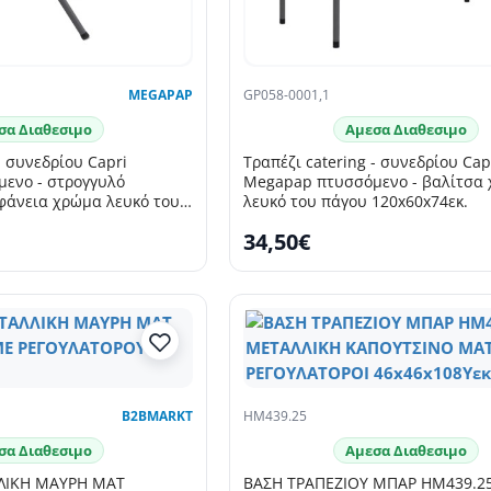
MEGAPAP
GP058-0001,1
σα Διαθεσιμο
Αμεσα Διαθεσιμο
- συνεδρίου Capri
Τραπέζι catering - συνεδρίου Cap
ενο - στρογγυλό
Megapap πτυσσόμενο - βαλίτσα
φάνεια χρώμα λευκό του
λευκό του πάγου 120x60x74εκ.
34,50€
SELLING FAST
B2BMARKT
HM439.25
σα Διαθεσιμο
Αμεσα Διαθεσιμο
ΛΙΚΗ ΜΑΥΡΗ ΜΑΤ
ΒΑΣΗ ΤΡΑΠΕΖΙΟΥ ΜΠΑΡ HM439.2