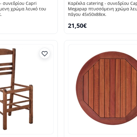
- συνεδρίου Capri
Καρέκλα catering - συνεδρίου Ca
ενη χρώμα λευκό του
Megapap πτυσσόμενη χρώμα λευ
.
πάγου 45x50x88εκ.
21,50€