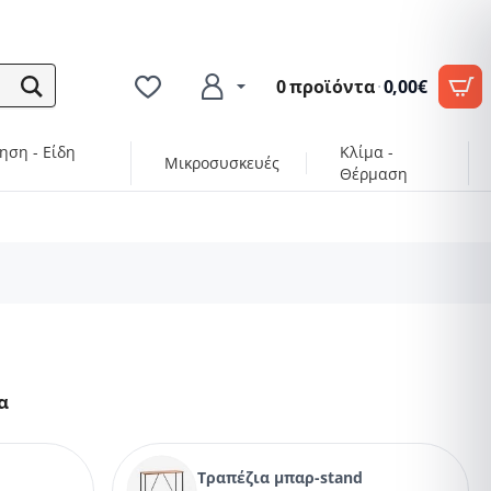
0 προϊόντα
·
0,00€
ηση - Είδη
Κλίμα -
Μικροσυσκευές
Θέρμαση
α
Τραπέζια μπαρ-stand