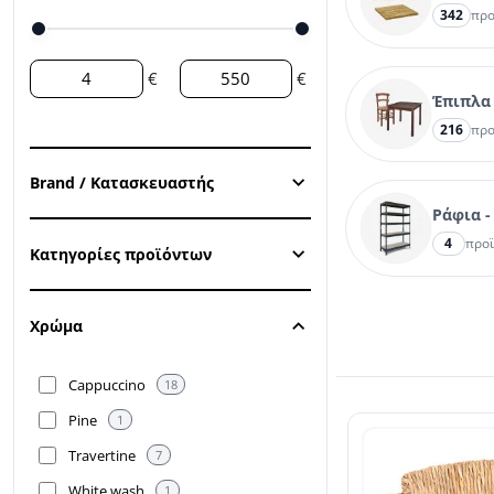
342
προ
€
€
Έπιπλα
216
προ
Brand / Κατασκευαστής
Ράφια -
4
προ
Κατηγορίες προϊόντων
Χρώμα
Cappuccino
18
Pine
1
Travertine
7
White wash
1