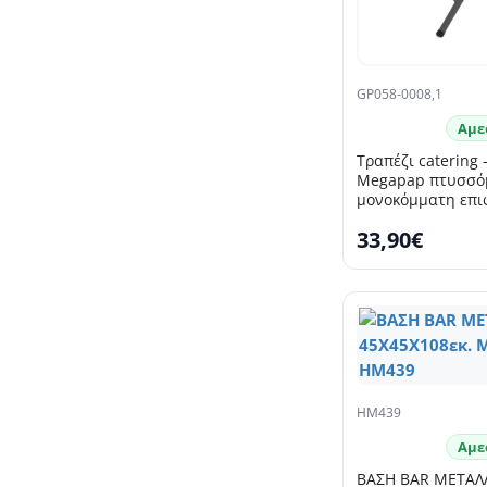
GP058-0008,1
Αμε
Τραπέζι catering 
Megapap πτυσσόμ
μονοκόμματη επι
πάγου Ø80x74εκ.
33,90€
HM439
Αμε
ΒΑΣΗ BAR ΜΕΤΑΛ