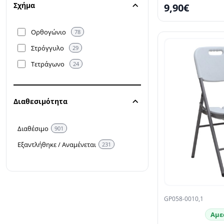
Σχήμα
9,90€
Ορθογώνιο
78
Στρόγγυλο
29
Τετράγωνο
24
Διαθεσιμότητα
Διαθέσιμο
901
Εξαντλήθηκε / Αναμένεται
231
GP058-0010,1
Αμε