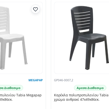
SELLING FAST
MEGAPAP
GP046-0007,2
σα Διαθεσιμο
Αμεσα Διαθεσιμο
πυλενίου Tabia Megapap
Καρέκλα πολυπροπυλενίου Tabi
9x86εκ.
χρώμα ανθρακί 47x49x86εκ.