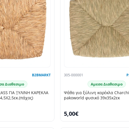
B2BMARKT
305-000001
P
σα Διαθεσιμο
Αμεσα Διαθεσιμο
SS ΓΙΑ ΞΥΛΙΝΗ ΚΑΡΕΚΛΑ
Ψάθα για ξύλινη καρέκλα Charch
,5Χ2,5εκ.(πάχος)
pakoworld φυσικό 39x35x2εκ
5,00€