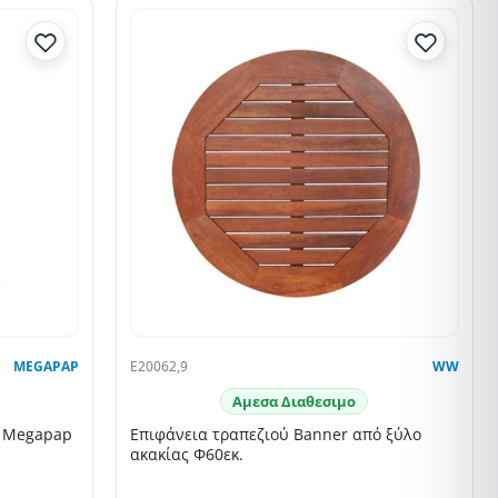
SELLING FAST
MEGAPAP
E20062,9
WW
Αμεσα Διαθεσιμο
a Megapap
Επιφάνεια τραπεζιού Banner από ξύλο
ακακίας Φ60εκ.