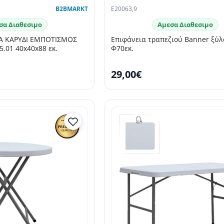
B2BMARKT
E20063,9
σα Διαθεσιμο
Αμεσα Διαθεσιμο
ΙΑ ΚΑΡΥΔΙ ΕΜΠΟΤΙΣΜΟΣ
Επιφάνεια τραπεζιού Banner ξύλο ακακίας
.01 40x40x88 εκ.
Φ70εκ.
29,00€
SELLING FAST