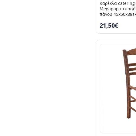
Καρέκλα catering 
Megapap πτυσσόμ
πάγου 45x50x88εκ
21,50€