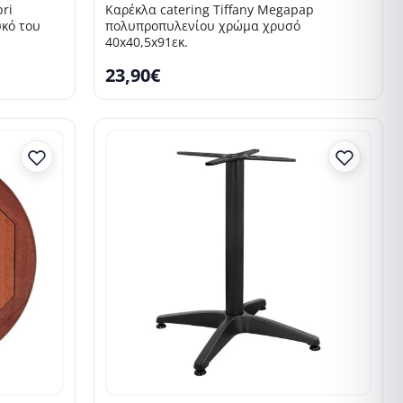
pri
Καρέκλα catering Tiffany Megapap
κό του
πολυπροπυλενίου χρώμα χρυσό
40x40,5x91εκ.
23,90€