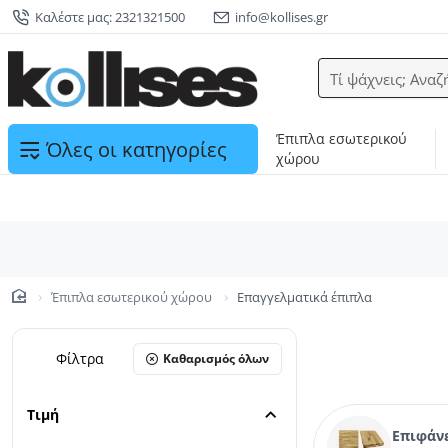
Καλέστε μας: 2321321500
info@kollises.gr
Τί ψάχνεις; Αναζ
Έπιπλα εσωτερικού
Όλες οι κατηγορίες
χώρου
Έπιπλα εσωτερικού χώρου
Επαγγελματικά έπιπλα
home
Φίλτρα
Καθαρισμός όλων
Τιμή
Επιφάν