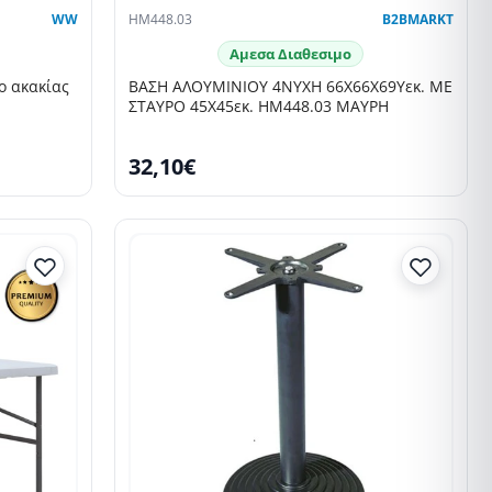
WW
HM448.03
B2BMARKT
Αμεσα Διαθεσιμο
ΒΑΣΗ ΑΛΟΥΜΙΝΙΟΥ 4ΝΥΧΗ 66Χ66X69Υεκ. ΜΕ
ΣΤΑΥΡΟ 45Χ45εκ. HM448.03 ΜΑΥΡΗ
32,10€
SELLING FAST