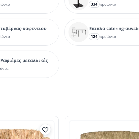
ϊόντα
334
προϊόντα
 ταβέρνας-καφενείου
Έπιπλα catering-συνε
ϊόντα
124
προϊόντα
 Ραφιέρες μεταλλικές
ϊόντα