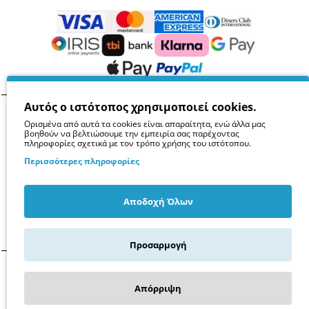
Αυτός ο ιστότοπος χρησιμοποιεί cookies.
Όροι
Απόρρητο
Ασφάλεια
GDPR
Cookies
Ορισμένα από αυτά τα cookies είναι απαραίτητα, ενώ άλλα μας
βοηθούν να βελτιώσουμε την εμπειρία σας παρέχοντας
πληροφορίες σχετικά με τον τρόπο χρήσης του ιστότοπου.
Περισσότερες πληροφορίες
Αποδοχή Όλων
Προσαρμογή
© 2014 -
2026
Kollises.gr -
Παπαϊωάννου Α.Ε.
Απόρριψη
Φίλτρα
Σέρρες, Ελλάδα
Α.Φ.Μ. 999218818