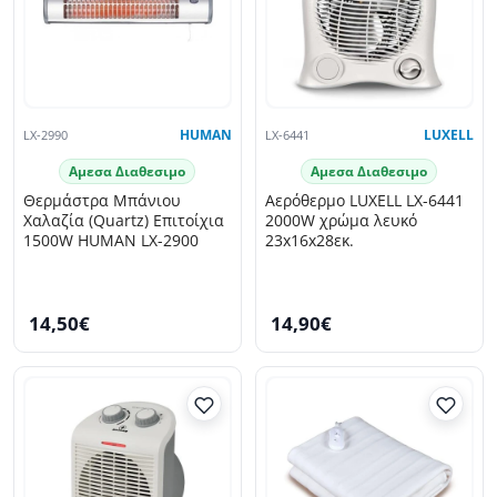
LX-2990
HUMAN
LX-6441
LUXELL
Αμεσα Διαθεσιμο
Αμεσα Διαθεσιμο
Θερμάστρα Μπάνιου
Αερόθερμο LUXELL LX-6441
Χαλαζία (Quartz) Επιτοίχια
2000W χρώμα λευκό
1500W HUMAN LX-2900
23x16x28εκ.
14,50€
14,90€