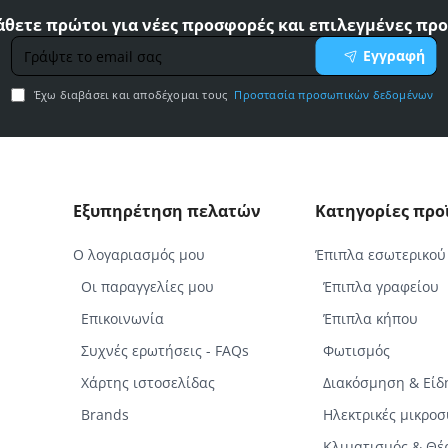
θετε πρώτοι για νέες προσφορές και επιλεγμένες προ
Γράψτε
Εγγραφή
το
email
Έχω διαβάσει και αποδέχομαι τους
Προστασία προσωπικών δεδομένων
σας
Εξυπηρέτηση πελατών
Κατηγορίες πρ
Ο λογαριασμός μου
Έπιπλα εσωτερικού
Οι παραγγελίες μου
Έπιπλα γραφείου
Επικοινωνία
Έπιπλα κήπου
Συχνές ερωτήσεις - FAQs
Φωτισμός
Χάρτης ιστοσελίδας
Διακόσμηση & Είδ
Brands
Ηλεκτρικές μικρο
Κλιματισμός & Θ