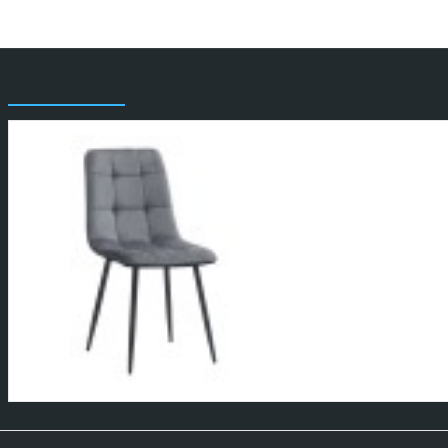
Είδατε πρόσφατα
Καρέκλα τραπεζαρίας Ti
44x55x88εκ.
29,00€