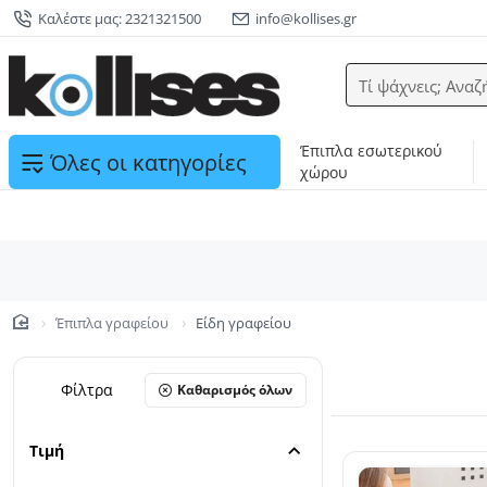
Καλέστε μας: 2321321500
info@kollises.gr
Τί ψάχνεις; Αναζ
Έπιπλα εσωτερικού
Όλες οι κατηγορίες
χώρου
Έπιπλα γραφείου
Είδη γραφείου
home
Φίλτρα
Καθαρισμός όλων
Τιμή