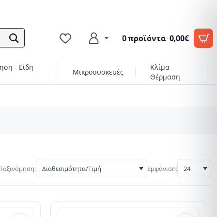
0 προϊόντα
·
0,00€
ηση - Είδη
Κλίμα -
Μικροσυσκευές
Θέρμαση
Ταξινόμηση:
Εμφάνιση: