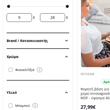
€
€
Brand / Κατασκευαστής
Χρώμα
Φυσικό/Oξιά
1
V0103308
Αμε
Φορητή βάση για 
Υλικό
χώρο Innovagood
MDF - ύφασμα 40,
Μπαμπού
1
27,99€