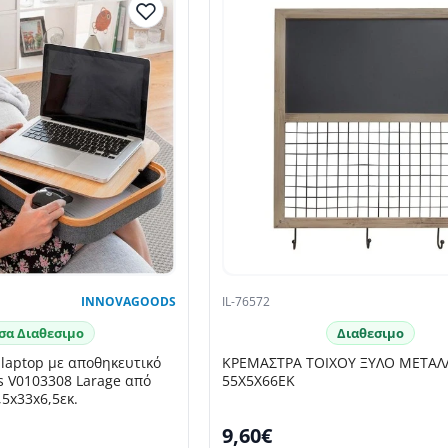
INNOVAGOODS
IL-76572
σα Διαθεσιμο
Διαθεσιμο
laptop με αποθηκευτικό
ΚΡΕΜΑΣΤΡΑ ΤΟΙΧΟΥ ΞΥΛΟ ΜΕΤΑΛ
s V0103308 Larage από
55Χ5Χ66ΕΚ
5x33x6,5εκ.
9,60€