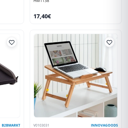
HM1138
17,40€
B2BMARKT
V0103031
INNOVAGOODS