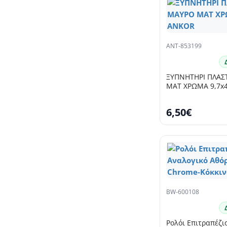
ANT-853199
ΞΥΠΝΗΤΗΡΙ ΠΛΑΣ
ΜΑΤ ΧΡΩΜΑ 9,7x4
6,50€
BW-600108
Ρολόι Επιτραπέζι