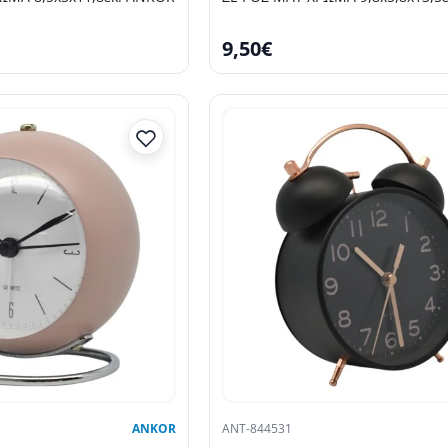
9,50€
ANKOR
ANT-844531