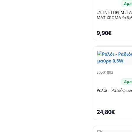
Αμε
ΞΥΠΝΗΤΗΡΙ ΜΕΤΑ
ΜΑΤ ΧΡΩΜΑ 9x6,6
9,90€
S6501803
Αμε
Ρολόι - Ραδιόφω
24,80€