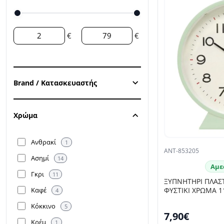
€
€
Brand / Κατασκευαστής
Χρώμα
Ανθρακί
1
ANT-853205
Ασημί
14
Αμε
Γκρι
11
ΞΥΠΝΗΤΗΡΙ ΠΛΑΣ
Καφέ
ΦΥΣΤΙΚΙ ΧΡΩΜΑ 1
4
Κόκκινο
5
7,90€
Κρέμ
1