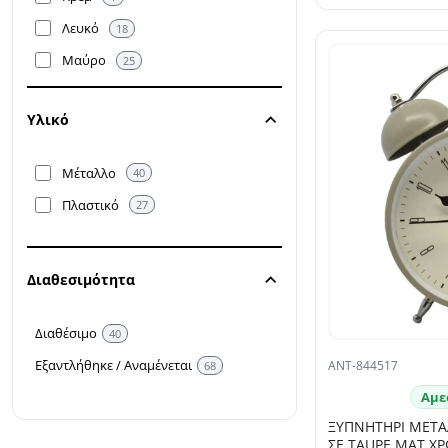
Λευκό
18
Μαύρο
25
Μπεζ
4
Υλικό
Μπλε
3
Μωβ
1
Μέταλλο
40
Πράσινο
6
Πλαστικό
27
Ροζ
7
Διαθεσιμότητα
Διαθέσιμο
40
Εξαντλήθηκε / Αναμένεται
ANT-844517
68
Αμε
ΞΥΠΝΗΤΗΡΙ ΜΕΤΑ
ΣΕ TAUPE ΜΑΤ ΧΡ