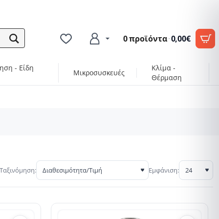
0 προϊόντα
·
0,00€
ηση - Είδη
Κλίμα -
Μικροσυσκευές
Θέρμαση
Ταξινόμηση:
Εμφάνιση: