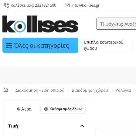
Καλέστε μας: 2321321500
info@kollises.gr
Τί ψάχνεις; Αναζ
Έπιπλα εσωτερικού
Όλες οι κατηγορίες
χώρου
Διακόσμηση - Είδη σπιτιού
Διακόσμηση χώρου
Ρολόγια
home
Φίλτρα
Καθαρισμός όλων
Τιμή