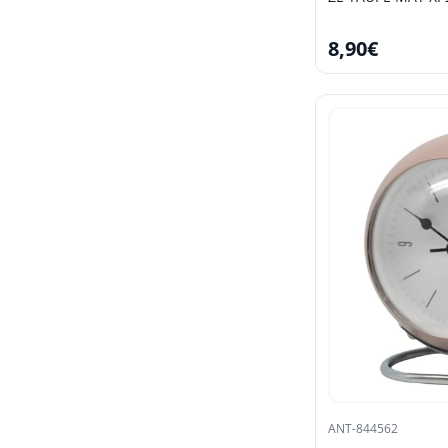
8,90€
ANT-844562