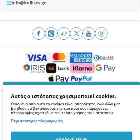
info@kollises.gr
Αυτός ο ιστότοπος χρησιμοποιεί cookies.
Όροι
Απόρρητο
Ασφάλεια
GDPR
Cookies
Ορισμένα από αυτά τα cookies είναι απαραίτητα, ενώ άλλα μας
βοηθούν να βελτιώσουμε την εμπειρία σας παρέχοντας
πληροφορίες σχετικά με τον τρόπο χρήσης του ιστότοπου.
Περισσότερες πληροφορίες
Αποδοχή Όλων