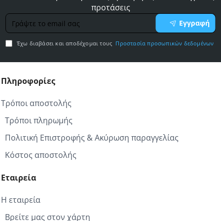
προτάσεις
Γράψτε
Εγγραφή
το
email
Έχω διαβάσει και αποδέχομαι τους
Προστασία προσωπικών δεδομένων
σας
Πληροφορίες
Τρόποι αποστολής
Τρόποι πληρωμής
Πολιτική Επιστροφής & Ακύρωση παραγγελίας
Κόστος αποστολής
Εταιρεία
Η εταιρεία
Βρείτε μας στον χάρτη