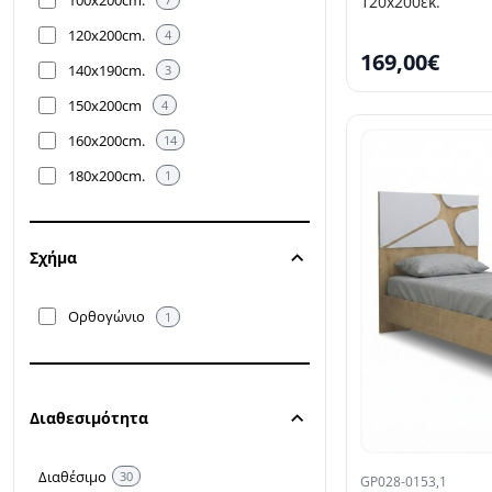
120x200εκ.
120x200cm.
4
169,00€
140x190cm.
3
150x200cm
4
160x200cm.
14
180x200cm.
1
SELLING FAST
Σχήμα
Ορθογώνιο
1
Διαθεσιμότητα
Διαθέσιμο
30
GP028-0153,1