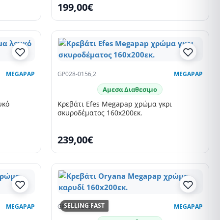
199,00€
MEGAPAP
GP028-0156,2
MEGAPAP
Αμεσα Διαθεσιμο
υκό
Κρεβάτι Efes Megapap χρώμα γκρι
σκυροδέματος 160x200εκ.
239,00€
SELLING FAST
MEGAPAP
GP009-0263,1
MEGAPAP