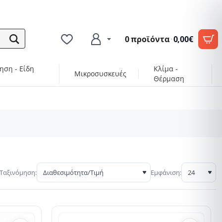
0 προϊόντα
·
0,00€
ηση - Είδη
Κλίμα -
Μικροσυσκευές
Θέρμαση
Ταξινόμηση:
Εμφάνιση: