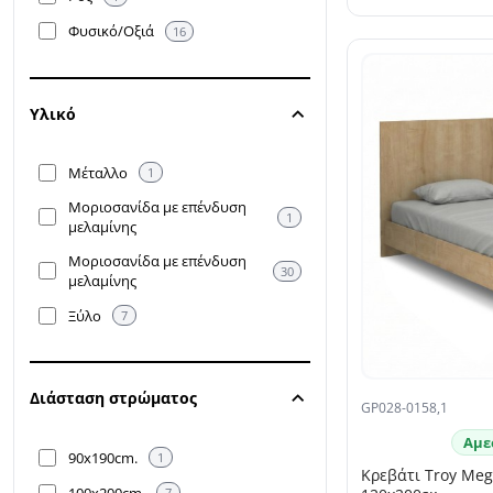
Φυσικό/Oξιά
16
Υλικό
Μέταλλο
1
Μοριοσανίδα με επένδυση
1
μελαμίνης
Μοριοσανίδα με επένδυση
30
μελαμίνης
Ξύλο
7
Διάσταση στρώματος
GP028-0158,1
Αμε
90x190cm.
1
Κρεβάτι Troy Me
100x200cm.
7