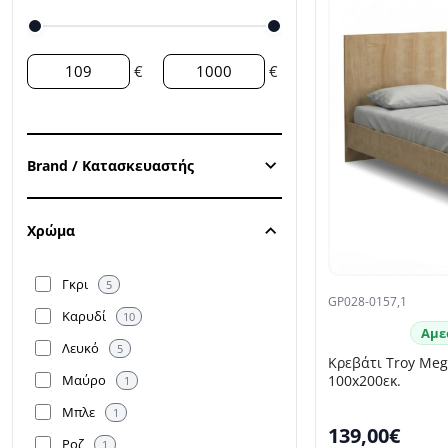
€
€
Brand / Κατασκευαστής
Χρώμα
Γκρι
5
GP028-0157,1
Καρυδί
10
Αμε
Λευκό
5
Κρεβάτι Troy Me
Μαύρο
100x200εκ.
1
Μπλε
1
139,00€
Ροζ
1