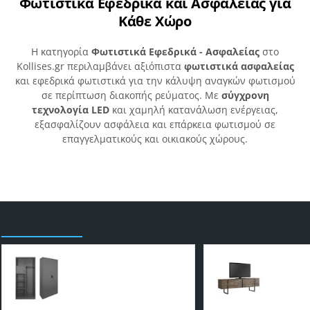
Φωτιστικά Εφεδρικά και Ασφαλείας για
Κάθε Χώρο
Η κατηγορία
Φωτιστικά Εφεδρικά - Ασφαλείας
στο
Kollises.gr περιλαμβάνει αξιόπιστα
φωτιστικά ασφαλείας
και εφεδρικά φωτιστικά για την κάλυψη αναγκών φωτισμού
σε περίπτωση διακοπής ρεύματος. Με
σύγχρονη
τεχνολογία LED
και χαμηλή κατανάλωση ενέργειας,
εξασφαλίζουν ασφάλεια και επάρκεια φωτισμού σε
επαγγελματικούς και οικιακούς χώρους.
Είδατε πρόσφατα
Μεταλλική ντουλάπα Zogi
Έπιπλο τη
pakoworld με χώρισμα
Megapap 
ανθρακί 90x45x180εκ
180x30x50
98,00€
135,00€