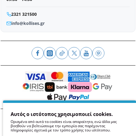
2321 321500
info@kollises.gr
Αυτός ο ιστότοπος χρησιμοποιεί cookies.
Όροι
Απόρρητο
Ασφάλεια
GDPR
Cookies
Ορισμένα από αυτά τα cookies είναι απαραίτητα, ενώ άλλα μας
βοηθούν να βελτιώσουμε την εμπειρία σας παρέχοντας
πληροφορίες σχετικά με τον τρόπο χρήσης του ιστότοπου.