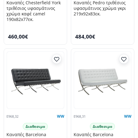
Kαναπές Chesterfield York
Kαναπές Pedro τριθέσιος
τριθέσιος υφασμάτινος
υφασμάτινος χρώμα γκρι
χρώμα καφέ camel
219x92x83εκ.
190x82x77εκ.
460,00€
484,00€
E968,32
WW
E968,31
WW
Διαθεσιμο
Διαθεσιμο
Καναπές Barcelona
Καναπές Barcelona