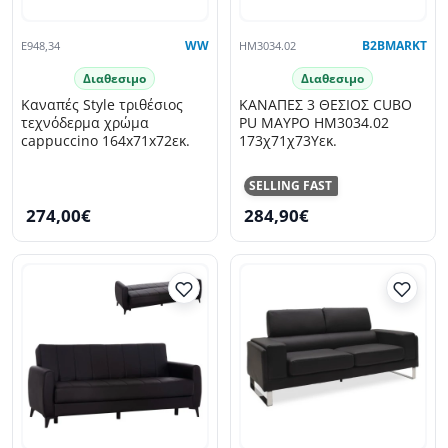
E948,34
WW
HM3034.02
B2BMARKT
Διαθεσιμο
Διαθεσιμο
Καναπές Style τριθέσιος
ΚΑΝΑΠΕΣ 3 ΘΕΣΙΟΣ CUBO
τεχνόδερμα χρώμα
PU ΜΑΥΡΟ HM3034.02
cappuccino 164x71x72εκ.
173χ71χ73Υεκ.
SELLING FAST
274,00€
284,90€