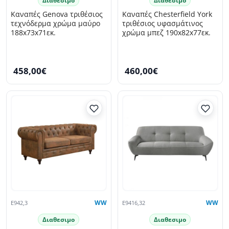
Διαθεσιμο
Διαθεσιμο
Καναπές Genova τριθέσιος
Kαναπές Chesterfield York
τεχνόδερμα χρώμα μαύρο
τριθέσιος υφασμάτινος
188x73x71εκ.
χρώμα μπεζ 190x82x77εκ.
458,00€
460,00€
E942,3
WW
E9416,32
WW
Διαθεσιμο
Διαθεσιμο