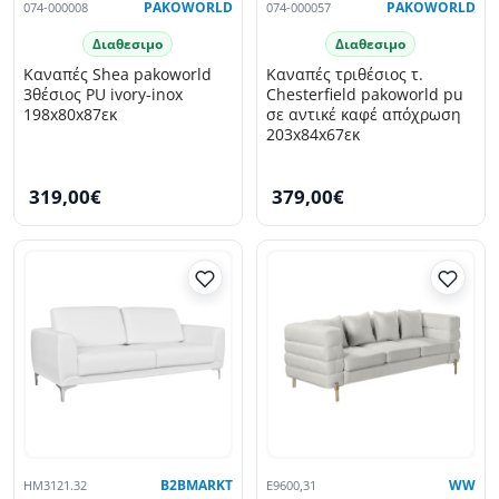
074-000008
PAKOWORLD
074-000057
PAKOWORLD
Διαθεσιμο
Διαθεσιμο
Καναπές Shea pakoworld
Kαναπές τριθέσιος τ.
3θέσιος PU ivory-inox
Chesterfield pakoworld pu
198x80x87εκ
σε αντικέ καφέ απόχρωση
203x84x67εκ
319,00€
379,00€
HM3121.32
B2BMARKT
E9600,31
WW