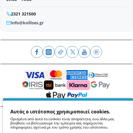
2321 321500
info@kollises.gr
Αυτός ο ιστότοπος χρησιμοποιεί cookies.
Όροι
Απόρρητο
Ασφάλεια
GDPR
Cookies
Ορισμένα από αυτά τα cookies είναι απαραίτητα, ενώ άλλα μας
βοηθούν να βελτιώσουμε την εμπειρία σας παρέχοντας
πληροφορίες σχετικά με τον τρόπο χρήσης του ιστότοπου.