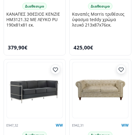
Διαθεσιμο
Διαθεσιμο
ΚΑΝΑΠΕΣ 3ΘΕΣΙΟΣ KENZIE
Καναπές Morris τριθέσιος
HM3121.32 ΜΕ ΛΕΥΚΟ PU
ύφασμα teddy χρώμα
190x81x81 εκ.
λευκό 213x87x76εκ.
379,90€
425,00€
E947,32
WW
E942,31
WW