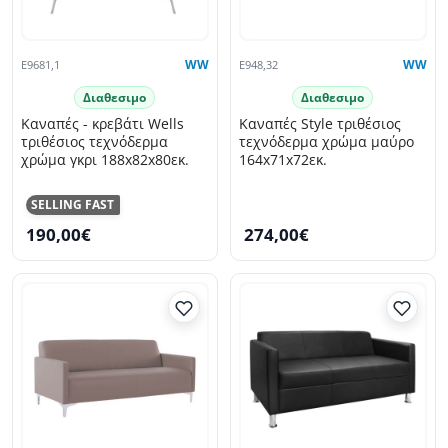
E9681,1
WW
E948,32
WW
Διαθεσιμο
Διαθεσιμο
Καναπές - κρεβάτι Wells
Καναπές Style τριθέσιος
τριθέσιος τεχνόδερμα
τεχνόδερμα χρώμα μαύρο
χρώμα γκρι 188x82x80εκ.
164x71x72εκ.
SELLING FAST
190,00€
274,00€