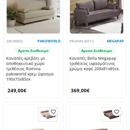
328-000022
PAKOWORLD
PRGP043-0027,5
MEGAPAP
Αμεσα Διαθεσιμο
Αμεσα Διαθεσιμο
Καναπές-κρεβάτι με
Καναπές Bella Megapap
αποθηκευτικό χώρο
τριθέσιος υφασμάτινος
τριθέσιος Romina
χρώμα καφέ 208x81x85εκ.
pakoworld κρεμ ύφασμα
190x75x85εκ
249,00€
369,00€