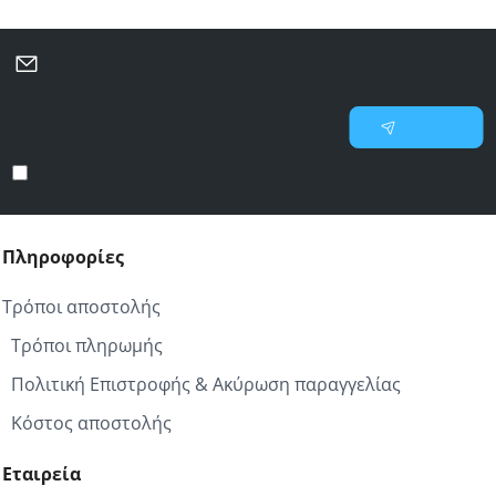
Μάθετε πρώτοι για νέες προσφορές και επιλεγμένες
προτάσεις
Γράψτε
Εγγραφή
το
email
Έχω διαβάσει και αποδέχομαι τους
Προστασία προσωπικών δεδομένων
σας
Πληροφορίες
Τρόποι αποστολής
Τρόποι πληρωμής
Πολιτική Επιστροφής & Ακύρωση παραγγελίας
Κόστος αποστολής
Εταιρεία