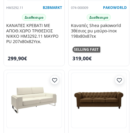
HM3292.11
B2BMARKT
074-000009
PAKOWORLD
Διαθεσιμο
Διαθεσιμο
ΚΑΝΑΠΕΣ ΚΡΕΒΑΤΙ ΜΕ
Καναπές Shea pakoworld
ΑΠΟΘ.ΧΩΡΟ TΡΙΘΕΣΙΟΣ
3θέσιος pu μαύρο-inox
NIKKO HM3292.11 ΜΑΥΡΟ
198x80x87εκ
PU 207x80x82Υεκ.
SELLING FAST
299,90€
319,00€