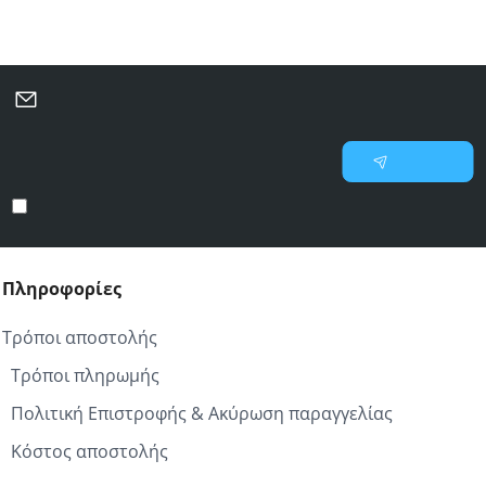
Μάθετε πρώτοι για νέες προσφορές και επιλεγμένες
προτάσεις
Γράψτε
Εγγραφή
το
email
Έχω διαβάσει και αποδέχομαι τους
Προστασία προσωπικών δεδομένων
σας
Πληροφορίες
Τρόποι αποστολής
Τρόποι πληρωμής
Πολιτική Επιστροφής & Ακύρωση παραγγελίας
Κόστος αποστολής