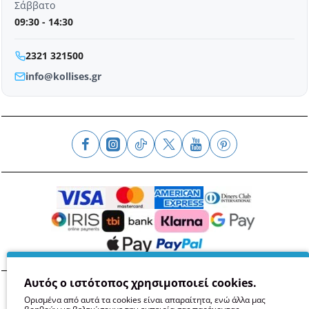
Σάββατο
09:30 - 14:30
2321 321500
info@kollises.gr
Αυτός ο ιστότοπος χρησιμοποιεί cookies.
Όροι
Απόρρητο
Ασφάλεια
GDPR
Cookies
Ορισμένα από αυτά τα cookies είναι απαραίτητα, ενώ άλλα μας