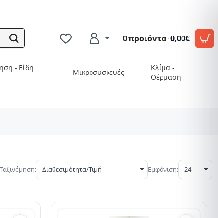
0 προϊόντα
·
0,00€
ηση - Είδη
Κλίμα -
Μικροσυσκευές
Θέρμαση
Ταξινόμηση:
Εμφάνιση: