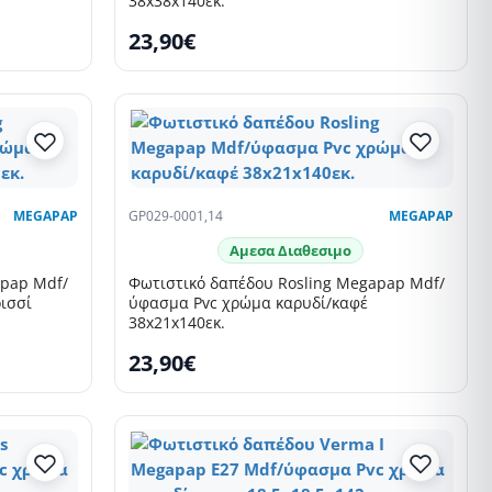
38x38x140εκ.
23,90€
MEGAPAP
GP029-0001,14
MEGAPAP
Αμεσα Διαθεσιμο
apap Mdf/
Φωτιστικό δαπέδου Rosling Megapap Mdf/
ισσί
ύφασμα Pvc χρώμα καρυδί/καφέ
38x21x140εκ.
23,90€