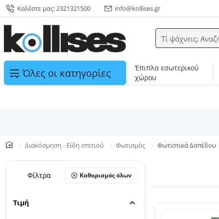
Καλέστε μας: 2321321500
info@kollises.gr
Τί ψάχνεις; Αναζ
Έπιπλα εσωτερικού
Όλες οι κατηγορίες
χώρου
Διακόσμηση - Είδη σπιτιού
Φωτισμός
Φωτιστικά Δαπέδου
home
Φίλτρα
Καθαρισμός όλων
Τιμή