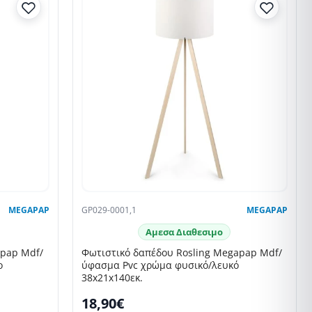
MEGAPAP
GP029-0001,1
MEGAPAP
Αμεσα Διαθεσιμο
apap Mdf/
Φωτιστικό δαπέδου Rosling Megapap Mdf/
ο
ύφασμα Pvc χρώμα φυσικό/λευκό
38x21x140εκ.
18,90€