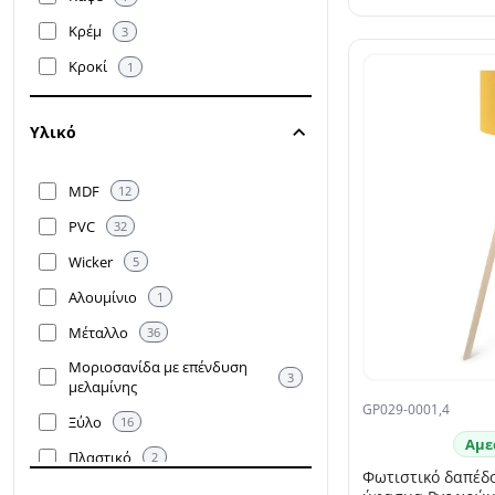
Κρέμ
3
Κροκί
1
Λευκό
12
SELLING FAST
Υλικό
Μαύρο
29
Μπεζ
18
MDF
12
Πορτοκαλί
1
PVC
32
Πράσινο
1
Wicker
5
Ροζ
2
Αλουμίνιο
1
Σκούρo πράσινο
1
Μέταλλο
36
Φυσικό/Oξιά
18
Μοριοσανίδα με επένδυση
3
Χρυσό
12
μελαμίνης
GP029-0001,4
Ξύλο
16
Αμε
Πλαστικό
2
Φωτιστικό δαπέδ
Σχοινί
3