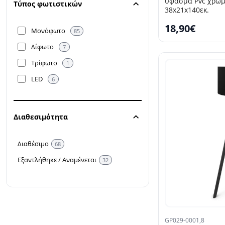
ύφασμα Pvc χρώμ
Τύπος φωτιστικών
38x21x140εκ.
Ύφασμα
17
18,90€
Μονόφωτο
Ψάθινη
85
2
Δίφωτο
7
Τρίφωτο
1
LED
6
SELLING FAST
Διαθεσιμότητα
Διαθέσιμο
68
Εξαντλήθηκε / Αναμένεται
32
GP029-0001,8