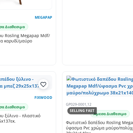
MEGAPAP
σα Διαθεσιμο
ου Rosling Megapap Mdf/
α καρυδί/μαύρο
FIXWOOD
GP029-0001,12
σα Διαθεσιμο
SELLING FAST
Αμεσα Διαθεσιμο
υ ξύλινο - πλαστικό
5x137εκ.
Φωτιστικό δαπέδου Rosling Meg
ύφασμα Pvc χρώμα μαύρο/πολύ