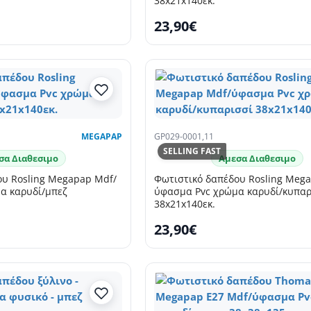
38x21x140εκ.
23,90€
MEGAPAP
GP029-0001,11
SELLING FAST
σα Διαθεσιμο
Αμεσα Διαθεσιμο
ου Rosling Megapap Mdf/
Φωτιστικό δαπέδου Rosling Meg
α καρυδί/μπεζ
ύφασμα Pvc χρώμα καρυδί/κυπαρ
38x21x140εκ.
23,90€