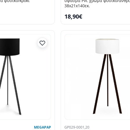
α φυσικό/κροκί
ύφασμα Pvc χρώμα φυσικό/ανθρα
38x21x140εκ.
18,90€
SELLING FAST
MEGAPAP
GP029-0001,20