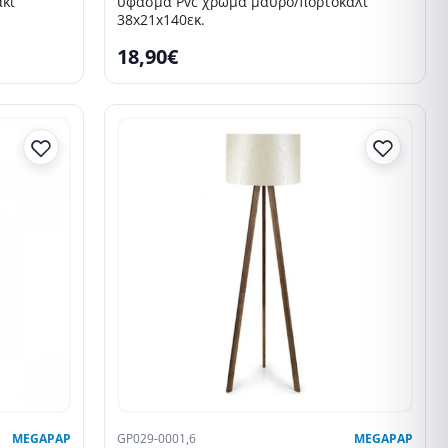
κί
ύφασμα Pvc χρώμα μαύρο/πορτοκαλί
38x21x140εκ.
18,90€
MEGAPAP
GP029-0001,6
MEGAPAP