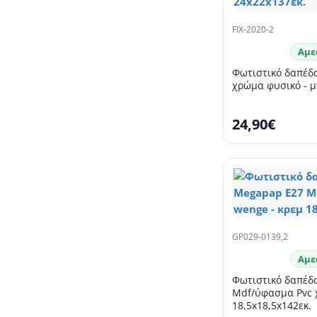
FIX-2020-2
Αμε
Φωτιστικό δαπέδο
χρώμα φυσικό - μ
24,90€
GP029-0139,2
Αμε
Φωτιστικό δαπέδ
Mdf/ύφασμα Pvc 
18,5x18,5x142εκ.