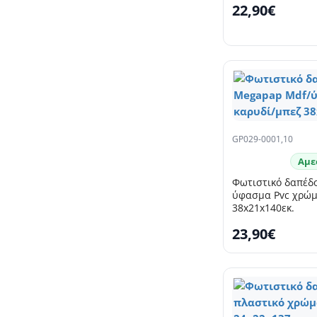
22,90€
GP029-0001,10
Αμε
Φωτιστικό δαπέδ
ύφασμα Pvc χρώμ
38x21x140εκ.
23,90€