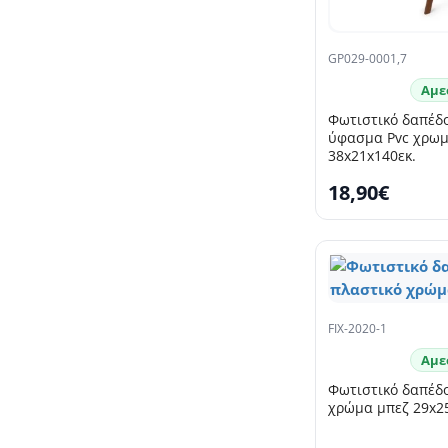
GP029-0001,7
Αμε
Φωτιστικό δαπέδ
ύφασμα Pvc χρωμ
38x21x140εκ.
18,90€
FIX-2020-1
Αμε
Φωτιστικό δαπέδο
χρώμα μπεζ 29x2