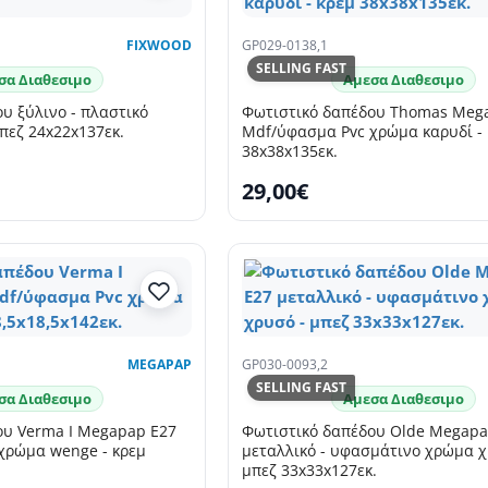
FIXWOOD
GP029-0138,1
SELLING FAST
σα Διαθεσιμο
Αμεσα Διαθεσιμο
υ ξύλινο - πλαστικό
Φωτιστικό δαπέδου Thomas Meg
πεζ 24x22x137εκ.
Mdf/ύφασμα Pvc χρώμα καρυδί -
38x38x135εκ.
29,00€
MEGAPAP
GP030-0093,2
SELLING FAST
σα Διαθεσιμο
Αμεσα Διαθεσιμο
ου Verma I Megapap E27
Φωτιστικό δαπέδου Olde Megapa
χρώμα wenge - κρεμ
μεταλλικό - υφασμάτινο χρώμα χ
μπεζ 33x33x127εκ.