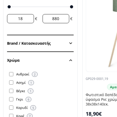
€
€
Brand / Κατασκευαστής
Χρώμα
Ανθρακί
2
GP029-0001,19
Ασημί
1
Αμε
Βέγκε
1
Φωτιστικό δαπέδ
Γκρι
ύφασμα Pvc χρώμ
6
38x38x140εκ.
Καρυδί
5
18,90€
Καφέ
7