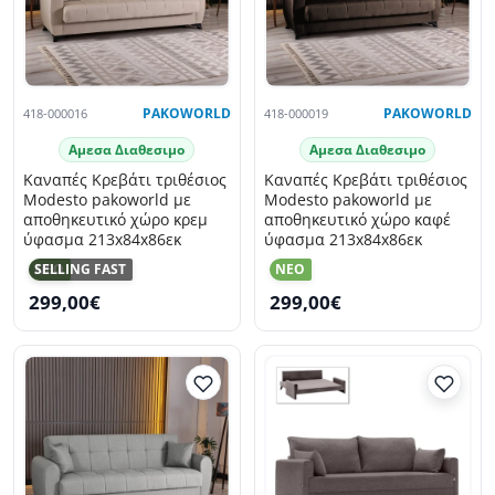
418-000016
PAKOWORLD
418-000019
PAKOWORLD
Αμεσα Διαθεσιμο
Αμεσα Διαθεσιμο
Καναπές Κρεβάτι τριθέσιος
Καναπές Κρεβάτι τριθέσιος
Modesto pakoworld με
Modesto pakoworld με
αποθηκευτικό χώρο κρεμ
αποθηκευτικό χώρο καφέ
ύφασμα 213x84x86εκ
ύφασμα 213x84x86εκ
NEO
SELLING FAST
NEO
299,00€
299,00€