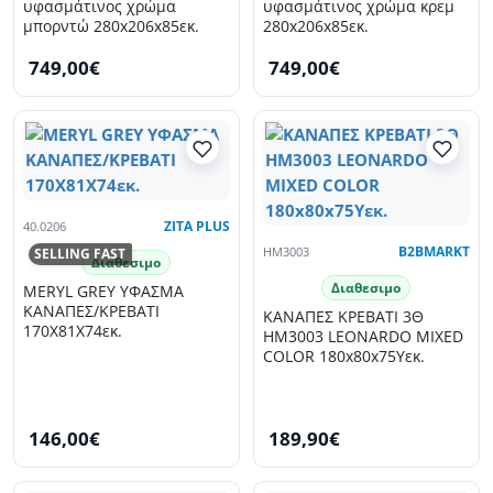
υφασμάτινος χρώμα
υφασμάτινος χρώμα κρεμ
μπορντώ 280x206x85εκ.
280x206x85εκ.
749,00€
749,00€
40.0206
ZITA PLUS
HM3003
B2BMARKT
SELLING FAST
Διαθεσιμο
Διαθεσιμο
MERYL GREY ΥΦΑΣΜΑ
ΚΑΝΑΠΕΣ/ΚΡΕΒΑΤΙ
ΚΑΝΑΠΕΣ ΚΡΕΒΑΤΙ 3Θ
170X81X74εκ.
HM3003 LEONARDO MIXED
COLOR 180x80x75Υεκ.
146,00€
189,90€