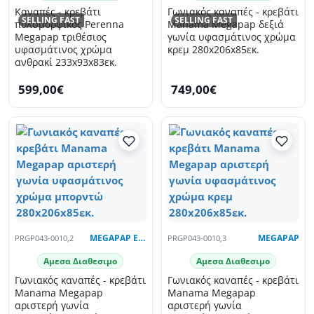
Καναπές - κρεβάτι
Γωνιακός καναπές - κρεβάτι
SELLING FAST
SELLING FAST
πολυμορφικός Perenna
Manama Megapap δεξιά
Megapap τριθέσιος
γωνία υφασμάτινος χρώμα
υφασμάτινος χρώμα
κρεμ 280x206x85εκ.
ανθρακί 233x93x83εκ.
599,00€
749,00€
PRGP043-0010,2
MEGAPAP EXCLUSIVE
PRGP043-0010,3
MEGAPAP
Αμεσα Διαθεσιμο
Αμεσα Διαθεσιμο
Γωνιακός καναπές - κρεβάτι
Γωνιακός καναπές - κρεβάτι
Manama Megapap
Manama Megapap
αριστερή γωνία
αριστερή γωνία