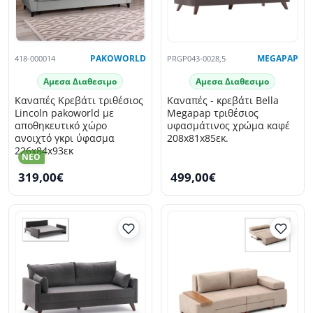
418-000014
PAKOWORLD
PRGP043-0028,5
MEGAPAP
Αμεσα Διαθεσιμο
Αμεσα Διαθεσιμο
Καναπές Κρεβάτι τριθέσιος
Καναπές - κρεβάτι Bella
Lincoln pakoworld με
Megapap τριθέσιος
αποθηκευτικό χώρο
υφασμάτινος χρώμα καφέ
ανοιχτό γκρι ύφασμα
208x81x85εκ.
226x84x93εκ
NEO
319,00€
499,00€