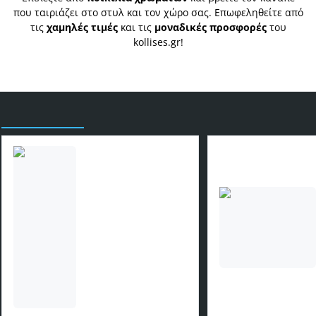
που ταιριάζει στο στυλ και τον χώρο σας. Επωφεληθείτε από
τις
χαμηλές τιμές
και τις
μοναδικές προσφορές
του
kollises.gr!
Είδατε πρόσφατα
Κουνιστή πολυθρόνα
Jianna pakoworld γκρι-
μπεζ ύφασμα με πόδι σε
109,00€
φυσική απόχρωση
79x64x89εκ