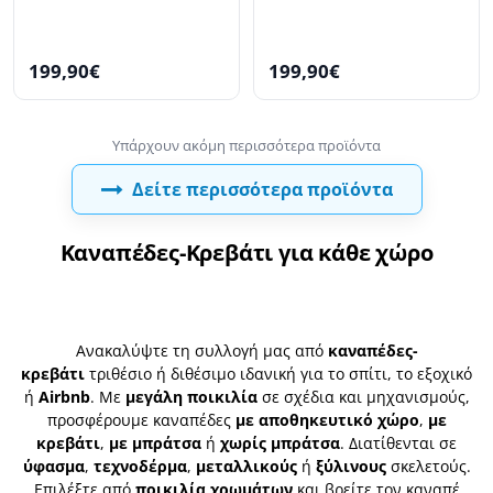
199,90€
199,90€
Δείτε περισσότερα προϊόντα
Καναπέδες-Κρεβάτι για κάθε χώρο
Ανακαλύψτε τη συλλογή μας από
καναπέδες-
κρεβάτι
τριθέσιο ή διθέσιμο ιδανική για το σπίτι, το εξοχικό
ή
Airbnb
. Με
μεγάλη ποικιλία
σε σχέδια και μηχανισμούς,
προσφέρουμε καναπέδες
με αποθηκευτικό χώρο
,
με
κρεβάτι
,
με μπράτσα
ή
χωρίς μπράτσα
. Διατίθενται σε
ύφασμα
,
τεχνοδέρμα
,
μεταλλικούς
ή
ξύλινους
σκελετούς.
Επιλέξτε από
ποικιλία χρωμάτων
και βρείτε τον καναπέ