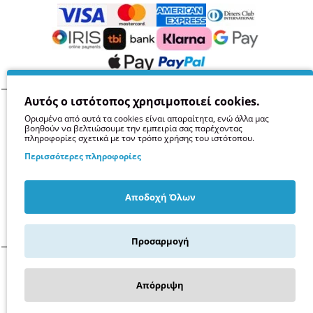
Αυτός ο ιστότοπος χρησιμοποιεί cookies.
Όροι
Απόρρητο
Ασφάλεια
GDPR
Cookies
Ορισμένα από αυτά τα cookies είναι απαραίτητα, ενώ άλλα μας
βοηθούν να βελτιώσουμε την εμπειρία σας παρέχοντας
πληροφορίες σχετικά με τον τρόπο χρήσης του ιστότοπου.
Περισσότερες πληροφορίες
Αποδοχή Όλων
Προσαρμογή
© 2014 -
2026
Kollises.gr -
Παπαϊωάννου Α.Ε.
Απόρριψη
Φίλτρα
Σέρρες, Ελλάδα
Α.Φ.Μ. 999218818
Αριθμός Γ.Ε.ΜΗ. 113415952000