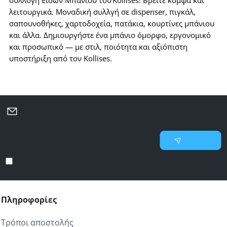
συλλογή Ειδών Μπάνιου του Kollises! Βρείτε κομψά και
λειτουργικά. Μοναδική συλλγή σε dispenser, πιγκάλ,
σαπουνοθήκες, χαρτοδοχεία, πατάκια, κουρτίνες μπάνιου
και άλλα. Δημιουργήστε ένα μπάνιο όμορφο, εργονομικό
και προσωπικό — με στιλ, ποιότητα και αξιόπιστη
υποστήριξη από τον Kollises.
Μάθετε πρώτοι για νέες προσφορές και επιλεγμένες
προτάσεις
Γράψτε
Εγγραφή
το
email
Έχω διαβάσει και αποδέχομαι τους
Προστασία προσωπικών δεδομένων
σας
Πληροφορίες
Τρόποι αποστολής