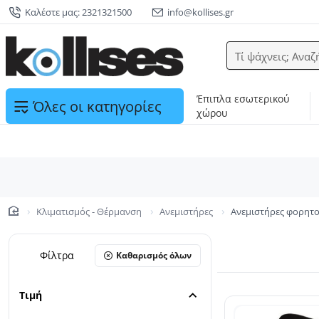
Καλέστε μας: 2321321500
info@kollises.gr
Τί ψάχνεις; Αναζ
Έπιπλα εσωτερικού
Όλες οι κατηγορίες
χώρου
Κλιματισμός - Θέρμανση
Ανεμιστήρες
Ανεμιστήρες φορητο
home
Φίλτρα
Καθαρισμός όλων
Τιμή