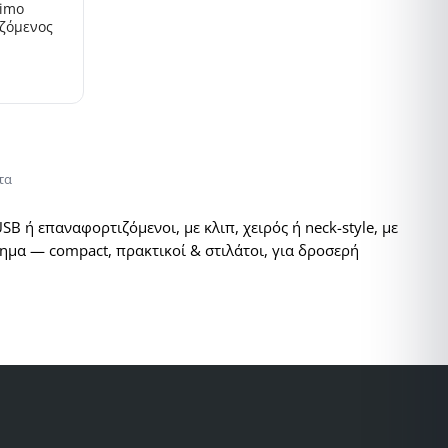
rimo
ιζόμενος
τα
 ή επαναφορτιζόμενοι, με κλιπ, χειρός ή neck-style, με
τημα — compact, πρακτικοί & στιλάτοι, για δροσερή
τάσεις