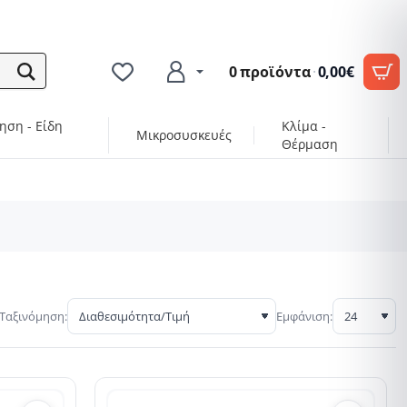
0 προϊόντα
·
0,00€
ηση - Είδη
Κλίμα -
Μικροσυσκευές
Θέρμαση
Ταξινόμηση:
Εμφάνιση: