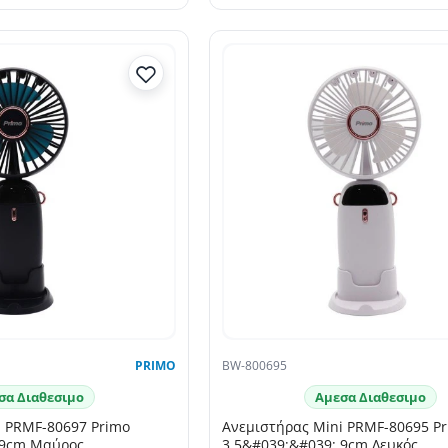
PRIMO
BW-800695
σα Διαθεσιμο
Αμεσα Διαθεσιμο
i PRMF-80697 Primo
Ανεμιστήρας Mini PRMF-80695 P
 9cm Μαύρος
3.5&#039;&#039; 9cm Λευκός