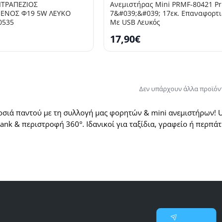
ΙΤΡΑΠΕΖΙΟΣ
Ανεμιστήρας Mini PRMF-80421 P
ΕΝΟΣ Φ19 5W ΛΕΥΚΟ
7&#039;&#039; 17εκ. Επαναφoρτ
0535
Με USB Λευκός
17,90€
Δεν υπάρχουν άλλα προϊόν
σιά παντού με τη συλλογή μας φορητών & mini ανεμιστήρων! USB
ank & περιστροφή 360°. Ιδανικοί για ταξίδια, γραφείο ή περπά
θετε πρώτοι για νέες προσφορές και επιλεγμένες προ
Γράψτε
Εγγραφή
το