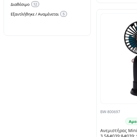
Διαθέσιμο
12
Εξαντλήθηκε / Αναμένεται
5
BW-800697
Αμε
Ανεμιστήρας Min
3.5&#039;&#039;