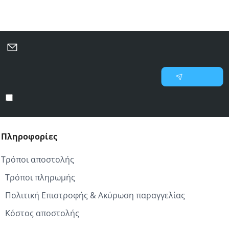
Μάθετε πρώτοι για νέες προσφορές και επιλεγμένες
προτάσεις
Γράψτε
Εγγραφή
το
email
Έχω διαβάσει και αποδέχομαι τους
Προστασία προσωπικών δεδομένων
σας
Πληροφορίες
Τρόποι αποστολής
Τρόποι πληρωμής
Πολιτική Επιστροφής & Ακύρωση παραγγελίας
Κόστος αποστολής