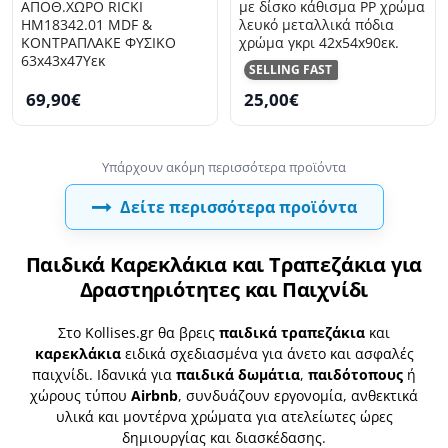
ΑΠΟΘ.ΧΩΡΟ RICKI
με δίσκο κάθισμα PP χρώμα
HM18342.01 MDF &
λευκό μεταλλικά πόδια
ΚΟΝΤΡΑΠΛΑΚΕ ΦΥΣΙΚΟ
χρώμα γκρι 42x54x90εκ.
63x43x47Υεκ
SELLING FAST
69,90€
25,00€
Δείτε περισσότερα προϊόντα
Παιδικά Καρεκλάκια και Τραπεζάκια για
Δραστηριότητες και Παιχνίδι
Στο Kollises.gr θα βρεις
παιδικά τραπεζάκια
και
καρεκλάκια
ειδικά σχεδιασμένα για άνετο και ασφαλές
παιχνίδι. Ιδανικά για
παιδικά δωμάτια
,
παιδότοπους
ή
χώρους τύπου
Airbnb
, συνδυάζουν εργονομία, ανθεκτικά
υλικά και μοντέρνα χρώματα για ατελείωτες ώρες
δημιουργίας και διασκέδασης.