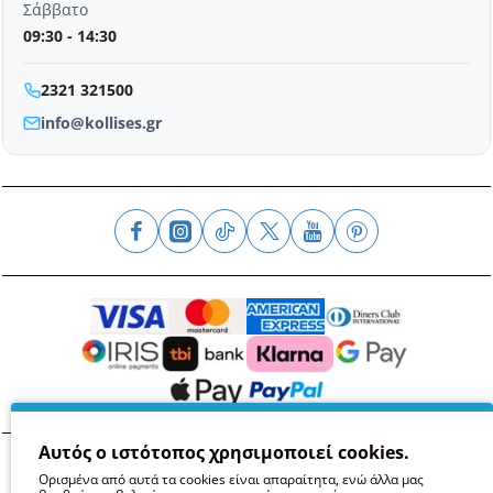
Σάββατο
09:30 - 14:30
2321 321500
info@kollises.gr
Αυτός ο ιστότοπος χρησιμοποιεί cookies.
Όροι
Απόρρητο
Ασφάλεια
GDPR
Cookies
Ορισμένα από αυτά τα cookies είναι απαραίτητα, ενώ άλλα μας