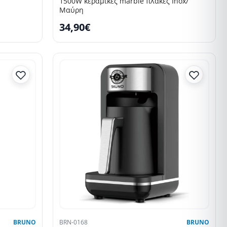
1500W κεραμικές marble πλάκες Inox/
Μαύρη
34,90€
BRUNO
BRN-0168
BRUNO