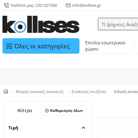
Καλέστε μας: 2321321500
info@kollises.gr
Τί ψάχνεις; Αναζ
Έπιπλα εσωτερικού
Όλες οι κατηγορίες
χώρου
Μικρές οικιακές συσκευές
Συσκευές κουζίνας
Ειδικές συσκ
home
Φίλτρα
Καθαρισμός όλων
Τιμή