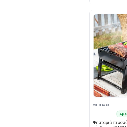
V0103439
Αμε
Ψησταριά πτυσσό