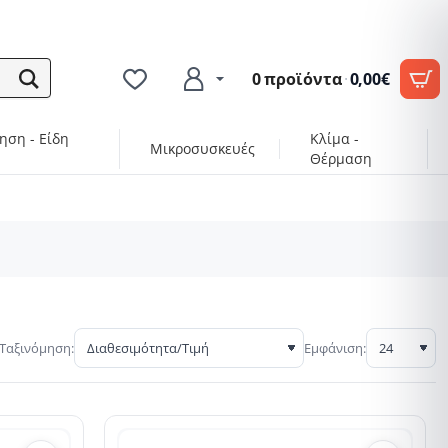
0 προϊόντα
·
0,00€
ηση - Είδη
Κλίμα -
Μικροσυσκευές
Θέρμαση
Ταξινόμηση:
Εμφάνιση: