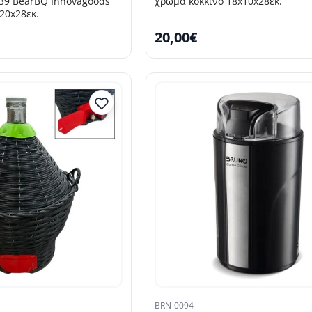
39 BearBQ Innovagoods
χρώμα κόκκινο 18x10x28εκ.
20x28εκ.
20,00€
BRN-0094