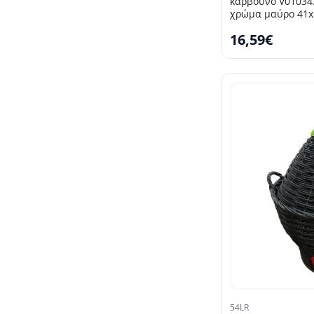
κάρβουνο V01034
χρώμα μαύρο 41x
16,59€
54LR