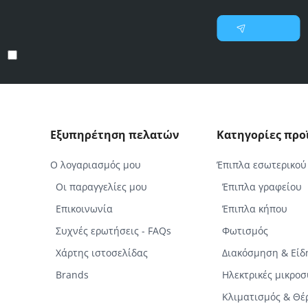
θετε πρώτοι για νέες προσφορές και επιλεγμένες προ
Γράψτε
Εγγραφή
το
email
Έχω διαβάσει και αποδέχομαι τους
Προστασία προσωπικών δεδομένων
σας
Εξυπηρέτηση πελατών
Κατηγορίες πρ
Ο λογαριασμός μου
Έπιπλα εσωτερικού
Οι παραγγελίες μου
Έπιπλα γραφείου
Επικοινωνία
Έπιπλα κήπου
Συχνές ερωτήσεις - FAQs
Φωτισμός
Χάρτης ιστοσελίδας
Διακόσμηση & Είδ
Brands
Ηλεκτρικές μικρο
Κλιματισμός & Θ