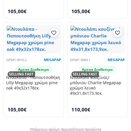
105,00€
105,00€
GP041-0015,2
MEGAPAP
GP041-0069,1
MEGAPAP
Αμεσα Διαθεσιμο
Αμεσα Διαθεσιμο
SELLING FAST
SELLING FAST
Ντουλάπα - Παπουτσοθήκη
Ντουλάπι κουζίνας/
Lilly Megapap χρώμα pine
μπάνιου Charlie Megapap
oak 49x32x178εκ.
χρώμα λευκό
49x31,8x173,9εκ.
105,00€
110,00€