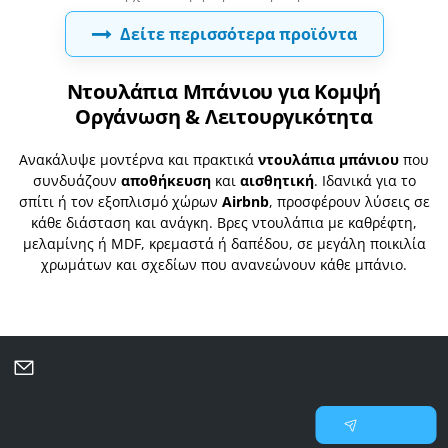
Δείτε περισσότερα προϊόντα
Ντουλάπια Μπάνιου για Κομψή
Οργάνωση & Λειτουργικότητα
Ανακάλυψε μοντέρνα και πρακτικά
ντουλάπια μπάνιου
που
συνδυάζουν
αποθήκευση
και
αισθητική
. Ιδανικά για το
σπίτι ή τον εξοπλισμό χώρων
Airbnb
, προσφέρουν λύσεις σε
κάθε διάσταση και ανάγκη. Βρες ντουλάπια με καθρέφτη,
μελαμίνης ή MDF, κρεμαστά ή δαπέδου, σε μεγάλη ποικιλία
χρωμάτων και σχεδίων που ανανεώνουν κάθε μπάνιο.
Μάθετε πρώτοι για νέες προσφορές και επιλεγμένες
προτάσεις
Γράψτε
Εγγραφή
το