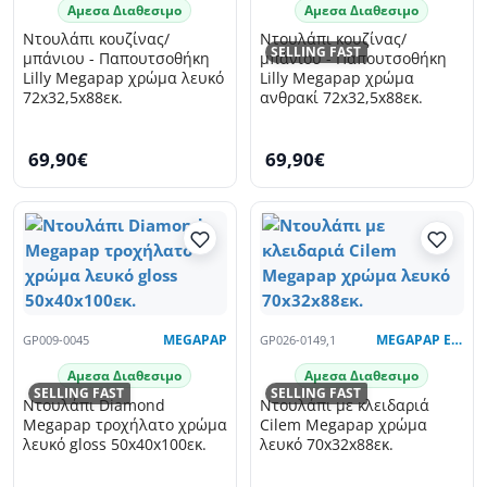
Αμεσα Διαθεσιμο
Αμεσα Διαθεσιμο
Ντουλάπι κουζίνας/
Ντουλάπι κουζίνας/
SELLING FAST
μπάνιου - Παπουτσοθήκη
μπάνιου - Παπουτσοθήκη
Lilly Megapap χρώμα λευκό
Lilly Megapap χρώμα
72x32,5x88εκ.
ανθρακί 72x32,5x88εκ.
69,90€
69,90€
GP009-0045
MEGAPAP
GP026-0149,1
MEGAPAP EXCLUSIVE
Αμεσα Διαθεσιμο
Αμεσα Διαθεσιμο
SELLING FAST
SELLING FAST
Ντουλάπι Diamond
Ντουλάπι με κλειδαριά
Megapap τροχήλατο χρώμα
Cilem Megapap χρώμα
λευκό gloss 50x40x100εκ.
λευκό 70x32x88εκ.