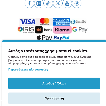
Αυτός ο ιστότοπος χρησιμοποιεί cookies.
Όροι
Απόρρητο
Ασφάλεια
GDPR
Cookies
Ορισμένα από αυτά τα cookies είναι απαραίτητα, ενώ άλλα μας
βοηθούν να βελτιώσουμε την εμπειρία σας παρέχοντας
πληροφορίες σχετικά με τον τρόπο χρήσης του ιστότοπου.
Περισσότερες πληροφορίες
Αποδοχή Όλων
Προσαρμογή
© 2014 -
2026
Kollises.gr -