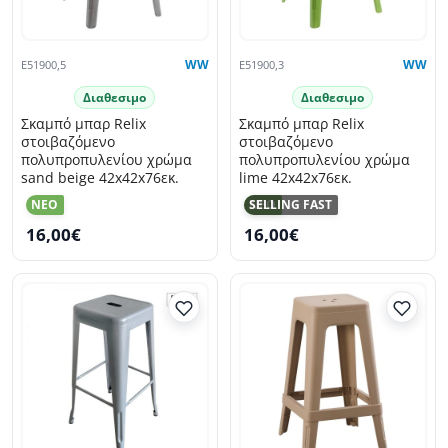
E51900,5
WW
E51900,3
WW
Διαθεσιμο
Διαθεσιμο
Σκαμπό μπαρ Relix
Σκαμπό μπαρ Relix
στοιβαζόμενο
στοιβαζόμενο
πολυπροπυλενίου χρώμα
πολυπροπυλενίου χρώμα
sand beige 42x42x76εκ.
lime 42x42x76εκ.
NEO
NEO
SELLING FAST
16,00€
16,00€