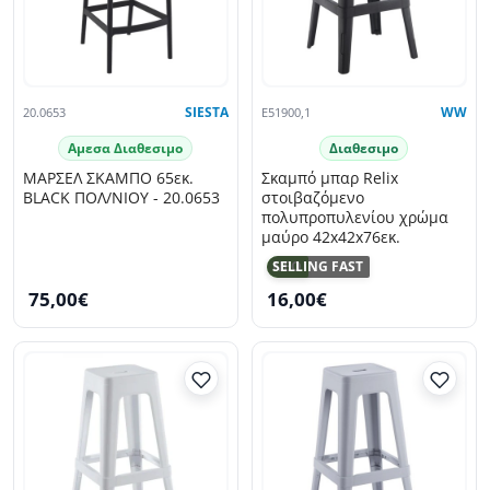
20.0653
SIESTA
E51900,1
WW
Αμεσα Διαθεσιμο
Διαθεσιμο
ΜΑΡΣΕΛ ΣΚΑΜΠΟ 65εκ.
Σκαμπό μπαρ Relix
BLACK ΠΟΛ/ΝΙΟΥ - 20.0653
στοιβαζόμενο
πολυπροπυλενίου χρώμα
μαύρο 42x42x76εκ.
NEO
SELLING FAST
75,00€
16,00€