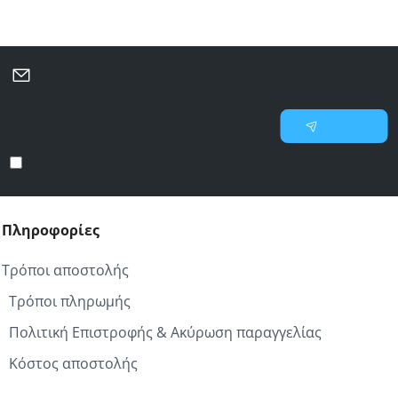
Μάθετε πρώτοι για νέες προσφορές και επιλεγμένες
προτάσεις
Γράψτε
Εγγραφή
το
email
Έχω διαβάσει και αποδέχομαι τους
Προστασία προσωπικών δεδομένων
σας
Πληροφορίες
Τρόποι αποστολής
Τρόποι πληρωμής
Πολιτική Επιστροφής & Ακύρωση παραγγελίας
Κόστος αποστολής