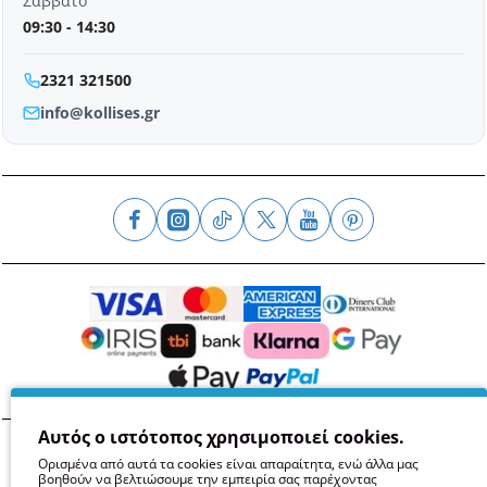
Σάββατο
09:30 - 14:30
2321 321500
info@kollises.gr
Αυτός ο ιστότοπος χρησιμοποιεί cookies.
Όροι
Απόρρητο
Ασφάλεια
GDPR
Cookies
Ορισμένα από αυτά τα cookies είναι απαραίτητα, ενώ άλλα μας
βοηθούν να βελτιώσουμε την εμπειρία σας παρέχοντας