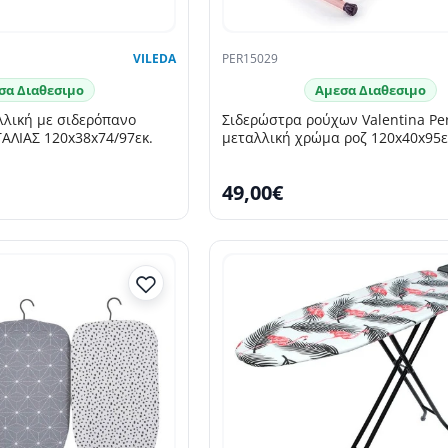
VILEDA
PER15029
σα Διαθεσιμο
Αμεσα Διαθεσιμο
λλική με σιδερόπανο
Σιδερώστρα ρούχων Valentina Per
ΤΑΛΙΑΣ 120x38x74/97εκ.
μεταλλική χρώμα ροζ 120x40x95ε
49,00€