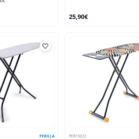
εκ.
25,90€
PERILLA
PER15022