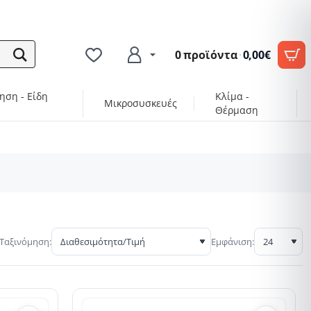
0 προϊόντα
·
0,00€
ηση - Είδη
Κλίμα -
Μικροσυσκευές
Θέρμαση
Ταξινόμηση:
Εμφάνιση: