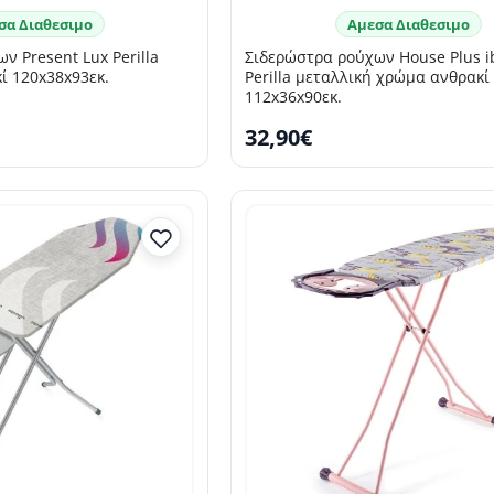
σα Διαθεσιμο
Αμεσα Διαθεσιμο
ν Present Lux Perilla
Σιδερώστρα ρούχων House Plus i
ί 120x38x93εκ.
Perilla μεταλλική χρώμα ανθρακί
112x36x90εκ.
32,90€