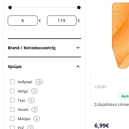
€
€
Brand / Κατασκευαστής
Χρώμα
Ανθρακί
10
172207
Ασημί
1
Αμε
Γκρι
1
Σιδερόπανο Univer
Λευκό
3
Μαύρο
4
6,99€
Ροζ
3