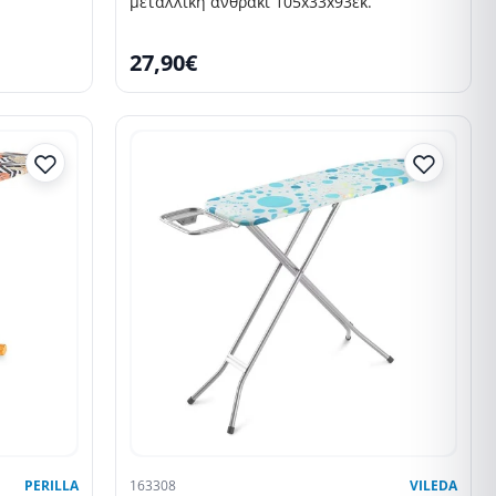
μεταλλική ανθρακί 105x33x93εκ.
27,90€
PERILLA
163308
VILEDA