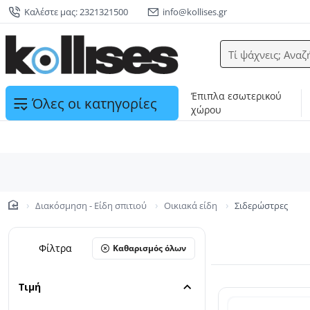
Καλέστε μας: 2321321500
info@kollises.gr
Τί ψάχνεις; Αναζ
Έπιπλα εσωτερικού
Όλες οι κατηγορίες
χώρου
Διακόσμηση - Είδη σπιτιού
Οικιακά είδη
Σιδερώστρες
home
Φίλτρα
Καθαρισμός όλων
Τιμή