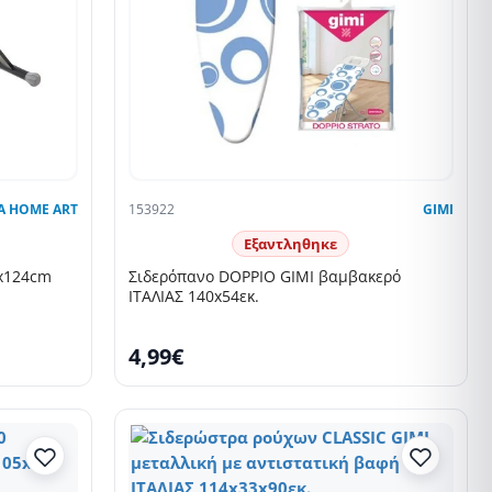
A HOME ART
153922
GIMI
Εξαντληθηκε
3x124cm
Σιδερόπανο DOPPIO GIMI βαμβακερό
ΙΤΑΛΙΑΣ 140x54εκ.
4,99€