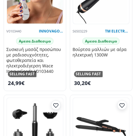
V0103440
INNOVAGOODS
S6503229
TM ELECTRON
Αμεσα Διαθεσιμο
Αμεσα Διαθεσιμο
Συσκευή μασάζ προσώπου
Βούρτσα μαλλιών με αέρα
με ραδιοσυχνότητες,
ηλεκτρική 1300W
φωτοθεραπεία και
ηλεκτροδιέγερση Wace
InnovaGoods V0103440
SELLING FAST
SELLING FAST
24,99€
30,20€