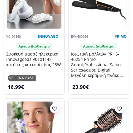
V0101148
INNOVAGOODS
BW-400254
PRIMO
Αμεσα Διαθεσιμο
Αμεσα Διαθεσιμο
Συσκευή μασάζ ηλεκτρική
Ισιωτική μαλλιών PRHS-
Innovagoods V0101148
40254 Primo
κατά της κυτταρίτιδας 28W
&quot;Professional Salon
Series&quot; Digital
Μεγάλη κεραμική πλάκα
SELLING FAST
45X110mm Μαύρη-Rose
16,99€
23,90€
gold