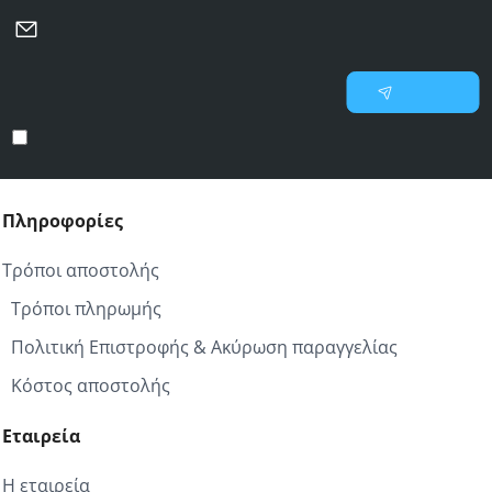
Μάθετε πρώτοι για νέες προσφορές και επιλεγμένες
προτάσεις
Γράψτε
Εγγραφή
το
email
Έχω διαβάσει και αποδέχομαι τους
Προστασία προσωπικών δεδομένων
σας
Πληροφορίες
Τρόποι αποστολής
Τρόποι πληρωμής
Πολιτική Επιστροφής & Ακύρωση παραγγελίας
Κόστος αποστολής
Εταιρεία
Η εταιρεία