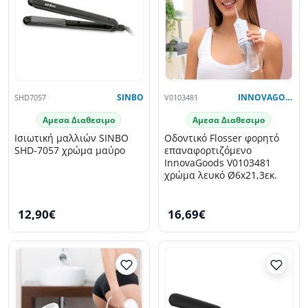
SHD7057
SINBO
V0103481
INNOVAGOODS
Αμεσα Διαθεσιμο
Αμεσα Διαθεσιμο
Ισιωτική μαλλιών SINBO
Οδοντικό Flosser φορητό
SHD-7057 χρώμα μαύρο
επαναφορτιζόμενο
InnovaGoods V0103481
χρώμα λευκό Ø6x21,3εκ.
12,90€
16,69€