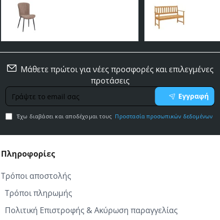
Καρέκλα τραπεζαρίας Kelly
ΠΑΓΚΑΚΙ Ε
ύφασμα mini boucle χρώμα
FORNEL H
cappuccino - μεταλλικό
ΑΚΑΚΙΑΣ Σ
42,00€
99,90€
μαύρο πόδι 46x58x85εκ.
122x56x85
Μάθετε πρώτοι για νέες προσφορές και επιλεγμένες
προτάσεις
Γράψτε
Εγγραφή
το
email
Έχω διαβάσει και αποδέχομαι τους
Προστασία προσωπικών δεδομένων
σας
Πληροφορίες
Τρόποι αποστολής
Τρόποι πληρωμής
Πολιτική Επιστροφής & Ακύρωση παραγγελίας