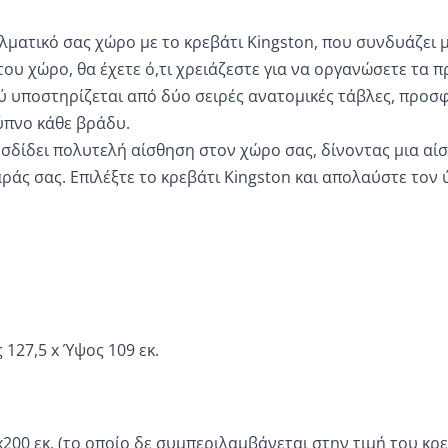
ματικό σας χώρο με το κρεβάτι Kingston, που συνδυάζει μ
ου χώρο, θα έχετε ό,τι χρειάζεστε για να οργανώσετε τα 
ύ υποστηρίζεται από δύο σειρές ανατομικές τάβλες, προσ
ύπνο κάθε βράδυ.
δίδει πολυτελή αίσθηση στον χώρο σας, δίνοντας μια αίσ
 σας. Επιλέξτε το κρεβάτι Kingston και απολαύστε τον ύπ
 127,5 x Ύψος 109 εκ.
00 εκ. (το οποίο δε συμπεριλαμβάνεται στην τιμή του κρε