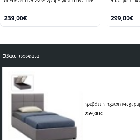
αποθηκευτικό χώρο χρώμα γκρι 100x200εκ.
αποθηκευτικό
239,00€
299,00€
Είδατε πρόσφατα
SELLING FAST
SELLING FAS
Κρεβάτι Kingston Megapap
259,00€