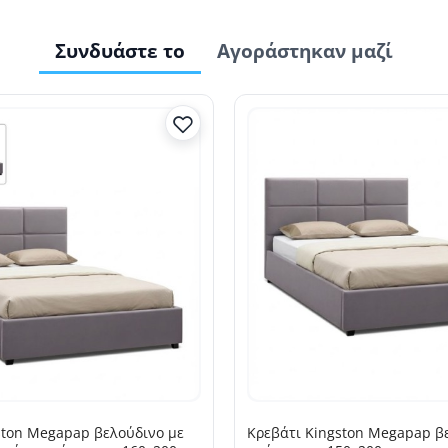
Συνδυάστε το
Αγοράστηκαν μαζί
ston Megapap βελούδινο με
Κρεβάτι Kingston Megapap β