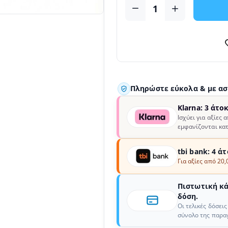
Πληρώστε εύκολα & με α
Klarna: 3 άτο
Ισχύει για αξίες 
εμφανίζονται κατ
tbi bank: 4 ά
Για αξίες από 20,
Πιστωτική κάρ
δόση.
Οι τελικές δόσει
σύνολο της παραγ