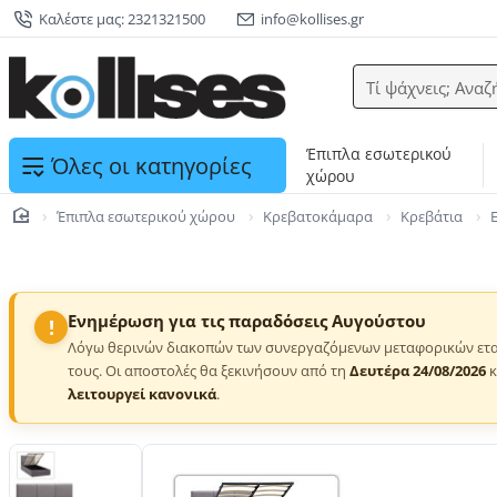
Καλέστε μας: 2321321500
info@kollises.gr
Τί ψάχνεις; Αναζ
Έπιπλα εσωτερικού
Όλες οι κατηγορίες
χώρου
Έπιπλα εσωτερικού χώρου
Κρεβατοκάμαρα
Κρεβάτια
home
Ενημέρωση για τις παραδόσεις Αυγούστου
!
Λόγω θερινών διακοπών των συνεργαζόμενων μεταφορικών ετα
τους. Οι αποστολές θα ξεκινήσουν από τη
Δευτέρα 24/08/2026
κ
λειτουργεί κανονικά
.