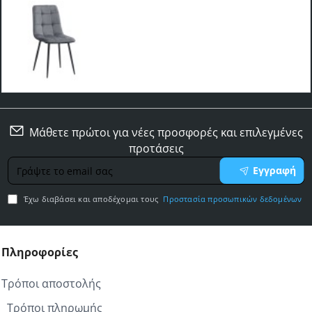
Καρέκλα τραπεζαρίας Tito Megapap ανθρακί
βελούδο - μεταλλικό μαύρο πόδι 44x55x88εκ.
29,00€
Μάθετε πρώτοι για νέες προσφορές και επιλεγμένες
προτάσεις
Γράψτε
Εγγραφή
το
email
Έχω διαβάσει και αποδέχομαι τους
Προστασία προσωπικών δεδομένων
σας
Πληροφορίες
Τρόποι αποστολής
Τρόποι πληρωμής