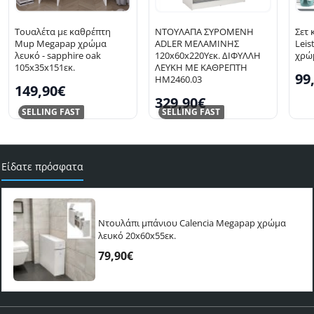
Τουαλέτα με καθρέπτη
ΝΤΟΥΛΑΠΑ ΣΥΡΟΜΕΝΗ
Σετ 
Mup Megapap χρώμα
ADLER ΜΕΛΑΜΙΝΗΣ
Leis
λευκό - sapphire oak
120x60x220Yεκ. ΔΙΦΥΛΛΗ
χρώμ
105x35x151εκ.
ΛΕΥΚΗ ΜΕ ΚΑΘΡΕΠΤΗ
99
HM2460.03
149,90€
329,90€
SELLING FAST
SELLING FAST
Είδατε πρόσφατα
Ντουλάπι μπάνιου Calencia Megapap χρώμα
λευκό 20x60x55εκ.
79,90€