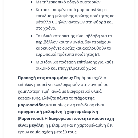
Με τηλεσκοπικό οδηγό συρταριών.
Κατασκευασμένο από μοριοσανίδα με
επένδυση μελαμίνης πρώτης ποιότητας και
μέταλλο υψηλών αντοχών στη φθορά και
στο χρόνο.
Τα υλικά κατασκευής είναι αβλαβή για το
περιβάλλον και την υγεία, δεν περιέχουν
καρκινογόνες ουσίες και ακολουθούν τα
ευρωπαϊκά πρότυπα ποιότητας Ε1.
Μια ιδανική πρόταση επίπλωσης για κάθε
οικιακό και επαγγελματικό χώρο.
Προσοχή στις απομιμήσεις:
Παρόμοια σχέδια
επίπλων μπορεί να κυκλοφορούν στην αγορά σε
χαμηλότερη τιμή, αλλά με διαφορετικά υλικά
κατασκευής. Ελέγξτε πάντα το
πάχος της
μοριοσανίδας
και κυρίως αν η επένδυση είναι
πραγματική μελαμίνη
ή
χαρτομελαμίνη
(Paperwood)
. Η
διαφορά σε ποιότητα και αντοχή
είναι μεγάλη
, η μελαμίνη και η χαρτομελαμίνη δεν
έχουν καμία σχέση μεταξύ τους.