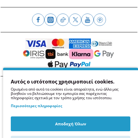
Αυτός ο ιστότοπος χρησιμοποιεί cookies.
Όροι
Απόρρητο
Ασφάλεια
GDPR
Cookies
Ορισμένα από αυτά τα cookies είναι απαραίτητα, ενώ άλλα μας
βοηθούν να βελτιώσουμε την εμπειρία σας παρέχοντας
πληροφορίες σχετικά με τον τρόπο χρήσης του ιστότοπου.
Περισσότερες πληροφορίες
Αποδοχή Όλων