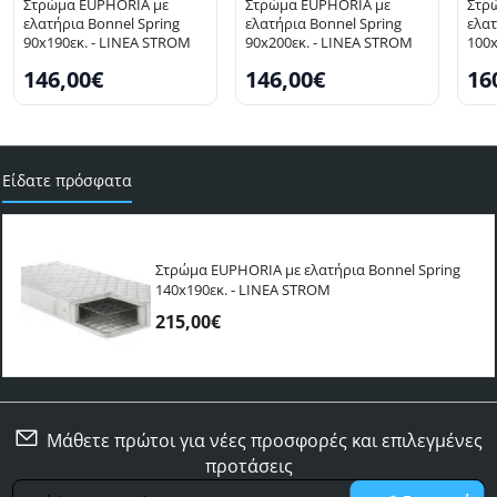
Στρώμα EUPHORIA με
Στρώμα EUPHORIA με
Στρ
ελατήρια Bonnel Spring
ελατήρια Bonnel Spring
ελατ
90x190εκ. - LINEA STROM
90x200εκ. - LINEA STROM
100x
146,00€
146,00€
16
SELLING FAST
SE
Είδατε πρόσφατα
Στρώμα EUPHORIA με ελατήρια Bonnel Spring
140x190εκ. - LINEA STROM
215,00€
Μάθετε πρώτοι για νέες προσφορές και επιλεγμένες
προτάσεις
Γράψτε