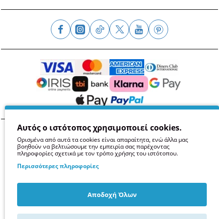
Αυτός ο ιστότοπος χρησιμοποιεί cookies.
Όροι
Απόρρητο
Ασφάλεια
GDPR
Cookies
Ορισμένα από αυτά τα cookies είναι απαραίτητα, ενώ άλλα μας
βοηθούν να βελτιώσουμε την εμπειρία σας παρέχοντας
πληροφορίες σχετικά με τον τρόπο χρήσης του ιστότοπου.
Περισσότερες πληροφορίες
Αποδοχή Όλων