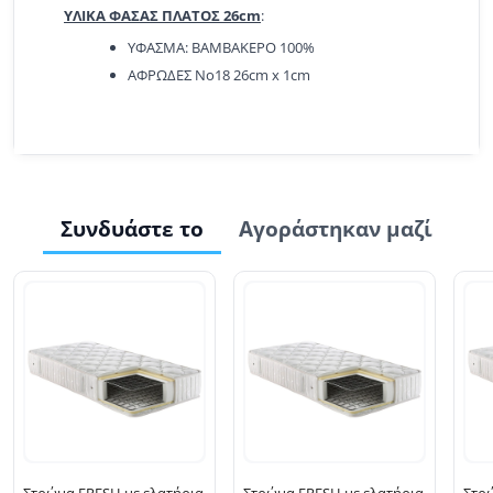
ΥΛΙΚΑ ΦΑΣΑΣ ΠΛΑΤΟΣ 26cm
:
ΥΦΑΣΜΑ: ΒΑΜΒΑΚΕΡΟ 100%
ΑΦΡΩΔΕΣ Νο18 26cm x 1cm
Συνδυάστε το
Αγοράστηκαν μαζί
Στρώμα FRESH με ελατήρια
Στρώμα FRESH με ελατήρια
Στρ