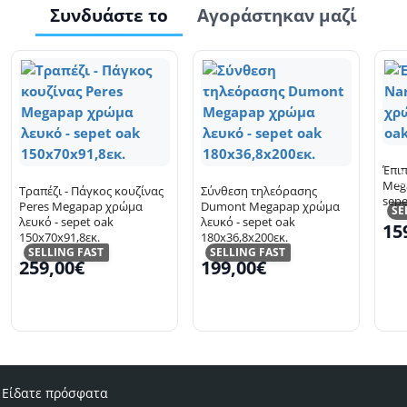
Συνδυάστε το
Αγοράστηκαν μαζί
Έπι
Meg
Τραπέζι - Πάγκος κουζίνας
Σύνθεση τηλεόρασης
sepe
Peres Megapap χρώμα
Dumont Megapap χρώμα
SE
λευκό - sepet oak
λευκό - sepet oak
15
150x70x91,8εκ.
180x36,8x200εκ.
SELLING FAST
SELLING FAST
259,00€
199,00€
Είδατε πρόσφατα