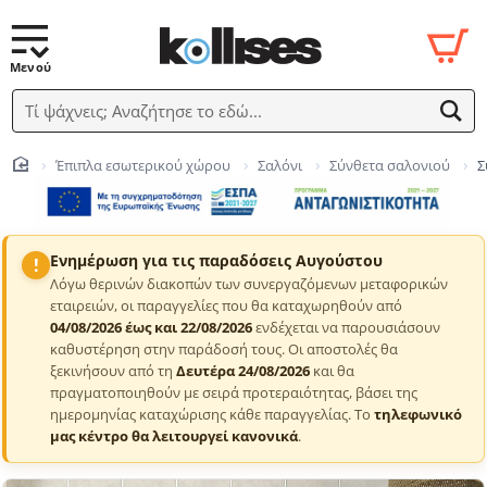
Τί ψάχνεις; Αναζήτησε το εδώ...
Έπιπλα εσωτερικού χώρου
Σαλόνι
Σύνθετα σαλονιού
Σ
home
Ενημέρωση για τις παραδόσεις Αυγούστου
!
Λόγω θερινών διακοπών των συνεργαζόμενων μεταφορικών
εταιρειών, οι παραγγελίες που θα καταχωρηθούν από
04/08/2026 έως και 22/08/2026
ενδέχεται να παρουσιάσουν
καθυστέρηση στην παράδοσή τους. Οι αποστολές θα
ξεκινήσουν από τη
Δευτέρα 24/08/2026
και θα
πραγματοποιηθούν με σειρά προτεραιότητας, βάσει της
ημερομηνίας καταχώρισης κάθε παραγγελίας. Το
τηλεφωνικό
μας κέντρο θα λειτουργεί κανονικά
.