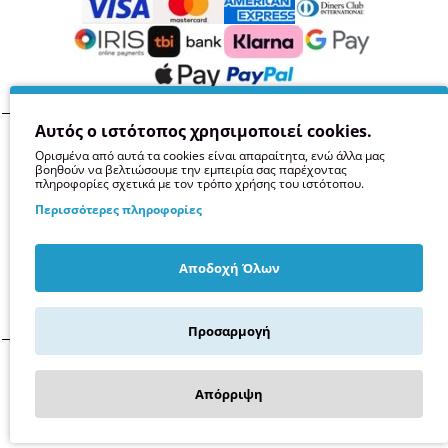
Αυτός ο ιστότοπος χρησιμοποιεί cookies.
Όροι
Απόρρητο
Ασφάλεια
GDPR
Cookies
Ορισμένα από αυτά τα cookies είναι απαραίτητα, ενώ άλλα μας
βοηθούν να βελτιώσουμε την εμπειρία σας παρέχοντας
πληροφορίες σχετικά με τον τρόπο χρήσης του ιστότοπου.
Περισσότερες πληροφορίες
Αποδοχή Όλων
Προσαρμογή
© 2014 -
2026
Kollises.gr -
Παπαϊωάννου Α.Ε.
Απόρριψη
Σέρρες, Ελλάδα
Α.Φ.Μ. 999218818
Αριθμός Γ.Ε.ΜΗ. 113415952000