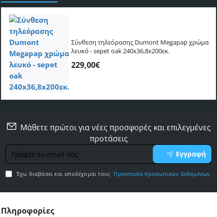
Σύνθεση τηλεόρασης Dumont Megapap χρώμα
λευκό - sepet oak 240x36,8x200εκ.
229,00€
Μάθετε πρώτοι για νέες προσφορές και επιλεγμένες
προτάσεις
Γράψτε
Εγγραφή
το
email
Έχω διαβάσει και αποδέχομαι τους
Προστασία προσωπικών δεδομένων
σας
Πληροφορίες