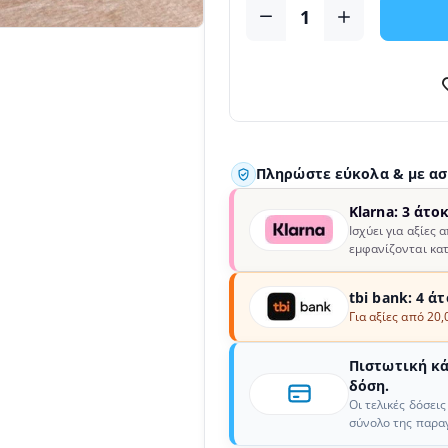
Πληρώστε εύκολα & με α
Klarna: 3 άτο
Ισχύει για αξίες 
εμφανίζονται κατ
tbi bank: 4 ά
Για αξίες από 20,
Πιστωτική κάρ
δόση.
Οι τελικές δόσει
σύνολο της παραγ