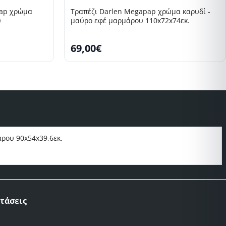
ap χρώμα
Τραπέζι Darlen Megapap χρώμα καρυδί -
υ
μαύρο εφέ μαρμάρου 110x72x74εκ.
69,00€
ρου 90x54x39,6εκ.
τάσεις