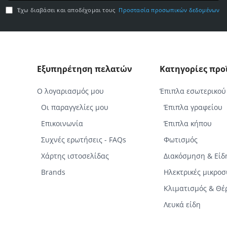
email
Έχω διαβάσει και αποδέχομαι τους
Προστασία προσωπικών δεδομένων
σας
Εξυπηρέτηση πελατών
Κατηγορίες πρ
Ο λογαριασμός μου
Έπιπλα εσωτερικού
Οι παραγγελίες μου
Έπιπλα γραφείου
Επικοινωνία
Έπιπλα κήπου
Συχνές ερωτήσεις - FAQs
Φωτισμός
Χάρτης ιστοσελίδας
Διακόσμηση & Είδ
Brands
Ηλεκτρικές μικρο
Κλιματισμός & Θ
Λευκά είδη