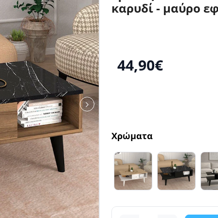
καρυδί - μαύρο ε
44,90€
Χρώματα