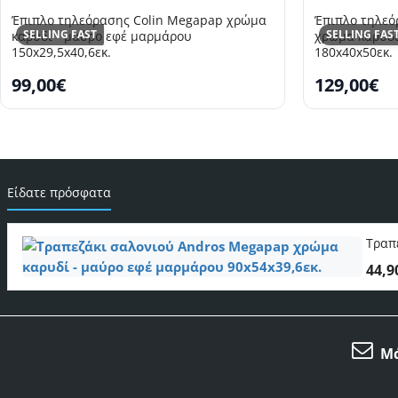
Έπιπλο τηλεόρασης Colin Megapap χρώμα
Έπιπλο τηλεό
SELLING FAST
SELLING FAS
καρυδί - μαύρο εφέ μαρμάρου
χρώμα καρυδί
150x29,5x40,6εκ.
180x40x50εκ.
99,00€
129,00€
Είδατε πρόσφατα
Τραπ
44,9
Μά