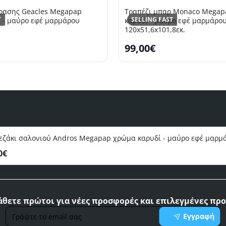
ρασης Geacles Megapap
Τραπέζι μπαρ Monaco Megap
T
SELLING FAST
 - μαύρο εφέ μαρμάρου
καρυδί - μαύρο εφέ μαρμάρο
120x51,6x101,8εκ.
99,00€
εζάκι σαλονιού Andros Megapap χρώμα καρυδί - μαύρο εφέ μαρμά
0€
θετε πρώτοι για νέες προσφορές και επιλεγμένες προ
Γράψτε
Εγγραφή
το