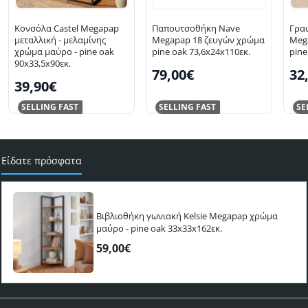
Κονσόλα Castel Megapap
Παπουτσοθήκη Nave
Γραφ
μεταλλική - μελαμίνης
Megapap 18 ζευγών χρώμα
Meg
χρώμα μαύρο - pine oak
pine oak 73,6x24x110εκ.
pine
90x33,5x90εκ.
79,00€
32
39,90€
SELLING FAST
SELLING FAST
SE
Είδατε πρόσφατα
Βιβλιοθήκη γωνιακή Kelsie Megapap χρώμα
μαύρο - pine oak 33x33x162εκ.
59,00€