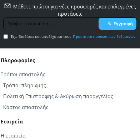
Μάθετε πρώτοι για νέες προσφορές και επιλεγμένες
προτάσεις
Γράψτε
Εγγραφή
το
email
Έχω διαβάσει και αποδέχομαι τους
Προστασία προσωπικών δεδομένων
σας
Πληροφορίες
Τρόποι αποστολής
Τρόποι πληρωμής
Πολιτική Επιστροφής & Ακύρωση παραγγελίας
Κόστος αποστολής
Εταιρεία
Η εταιρεία