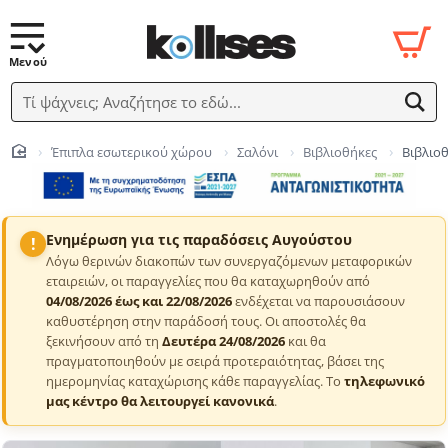
Τί ψάχνεις; Αναζήτησε το εδώ...
Έπιπλα εσωτερικού χώρου
Σαλόνι
Βιβλιοθήκες
Βιβλιοθ
home
Ενημέρωση για τις παραδόσεις Αυγούστου
!
Λόγω θερινών διακοπών των συνεργαζόμενων μεταφορικών
εταιρειών, οι παραγγελίες που θα καταχωρηθούν από
04/08/2026 έως και 22/08/2026
ενδέχεται να παρουσιάσουν
καθυστέρηση στην παράδοσή τους. Οι αποστολές θα
ξεκινήσουν από τη
Δευτέρα 24/08/2026
και θα
πραγματοποιηθούν με σειρά προτεραιότητας, βάσει της
ημερομηνίας καταχώρισης κάθε παραγγελίας. Το
τηλεφωνικό
μας κέντρο θα λειτουργεί κανονικά
.