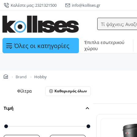
Καλέστε μας: 2321321500
info@kollises.gr
Τί ψάχνεις; Αναζ
Έπιπλα εσωτερικού
Όλες οι κατηγορίες
χώρου
Brand
Hobby
home
Φίλτρα
Καθαρισμός όλων
Τιμή