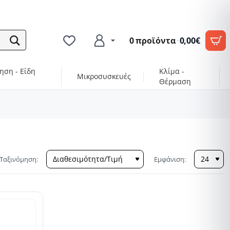
0 προϊόντα
·
0,00€
ηση - Είδη
Κλίμα -
Μικροσυσκευές
Θέρμαση
Ταξινόμηση:
Εμφάνιση: