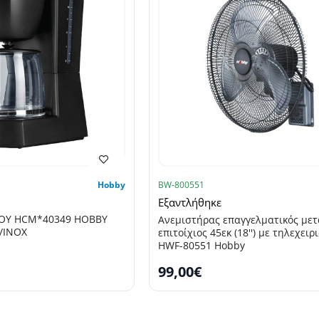
Hobby
BW-800551
Εξαντλήθηκε
ΡΟΥ HCM*40349 ΗΟΒΒΥ
Ανεμιστήρας επαγγελματικός μετ
/INOX
επιτοίχιος 45εκ (18'') με τηλεχειρ
HWF-80551 Hobby
99,00€